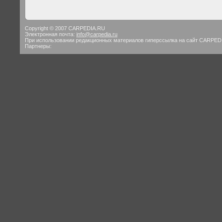
Copyright © 2007 CARPEDIA.RU
Электронная почта:
info@carpedia.ru
При использовании редакционных материалов гиперссылка на сайт CARPED
Партнеры: