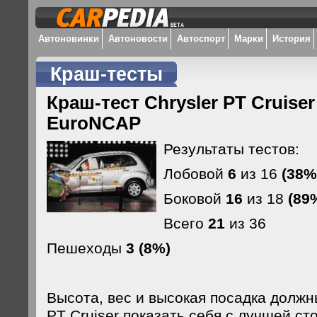
Автоновинки
Автоновости
Автоспорт
Марки
История
Краш-тесты
Краш-тест Chrysler PT Cruiser 
EuroNCAP
Результаты тестов:
Лобовой
6
из 16
(38%
Боковой
16
из 18
(89
Всего
21
из 36
Пешеходы
3 (8%)
Высота, вес и высокая посадка должн
PT Cruiser показать себя с лучшей с