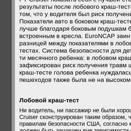
результаты после лобового краш-тест
том, что у водителя был риск получени
Показатели авто в боковом краш-тест
лучше благодаря боковым подушкам б
встроенным в кресла. EuroNCAP заин
разницей между показателями в лобо
тестах. Система безопасности для де
ти месячного ребенка: в лобовом кра
зафиксирован риск получения травм 
краш-тесте голова ребенка нуждалас
пешеходов также была не на высоком
Лобовой краш-тест
Ни водитель, ни пассажир не были хор
Cruiser сконструирован таким образом, 
правилам безопасности США, согласно 
должен быть защищен вне зависимости о