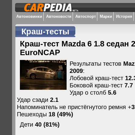
Автоновинки
Автоновости
Автоспорт
Марки
История
Краш-тесты
Краш-тест Mazda 6 1.8 седан 2
EuroNCAP
Результаты тестов
Maz
2009
:
Лобовой краш-тест
12.
Боковой краш-тест
7.7
Удар о столб
5.6
Удар сзади
2.1
Напоминатель не пристёгнутого ремня +
3
Пешеходы
18 (49%)
Дети
40 (81%)