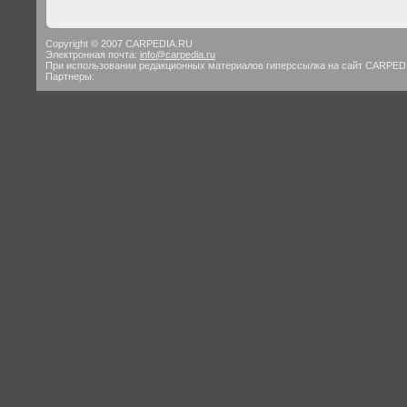
Copyright © 2007 CARPEDIA.RU
Электронная почта:
info@carpedia.ru
При использовании редакционных материалов гиперссылка на сайт CARPED
Партнеры: