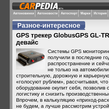
Автоновинки
Автоновости
Автоспорт
Марки
История
Разное-интересное
GPS трекер GlobusGPS GL-TR
девайс
Системы GPS мониторин
получили в последние г
распространение и сейч
не только на автомобили
строительную, дорожную и карьерную
«голосуют рублем», рассчитывая, что
оборудование окупит себя, позволив 
логистику и снизить производственны
Впрочем, в калькуляцию «приход-рас
не будем, а лучше рассмотрим устро