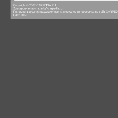
Copyright © 2007 CARPEDIA.RU
Электронная почта:
info@carpedia.ru
При использовании редакционных материалов гиперссылка на сайт CARPED
Партнеры: