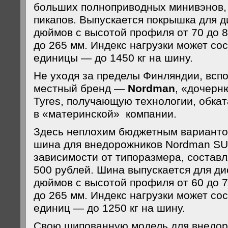
больших полноприводных минивэнов,
пикапов. Выпускается покрышка для ди
дюймов с высотой профиля от 70 до 8
до 265 мм. Индекс нагрузки может со
единицы — до 1450 кг на шину.
Не уходя за пределы Финляндии, всп
местный бренд —
Nordman
, «дочерн
Tyres, получающую технологии, обка
в «материнской» компании.
Здесь неплохим бюджетным варианто
шина для внедорожников Nordman SUV
зависимости от типоразмера, составля
500 рублей. Шина выпускается для дис
дюймов с высотой профиля от 60 до 7
до 265 мм. Индекс нагрузки может сос
единиц — до 1250 кг на шину.
Свою шипованную модель для внедор