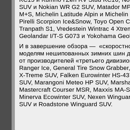
SUV и Nokian WR G2 SUV, Matador MP 
M+S, Michelin Latitude Alpin и Michelin 
Pirelli Scorpion Ice&Snow, Toyo Open 
Tranpath S1, Vredestein Wintrac 4 Xtr
Geolandar I/T-S G073 и Yokohama Geol
И в завершение обзора — «скоростн
моделям нешипованных зимних шин д
от производителей «третьего дивизио
Ranger Ice, General Tire Snow Grabber
X-Treme SUV, Falken Eurowinter HS-43
SUV, Marangoni Meteo HP SUV, Marsha
Mastercraft Courser MSR, Maxxis MA-
Minerva Ecowinter SUV, Nexen Wingua
SUV и Roadstone Winguard SUV.