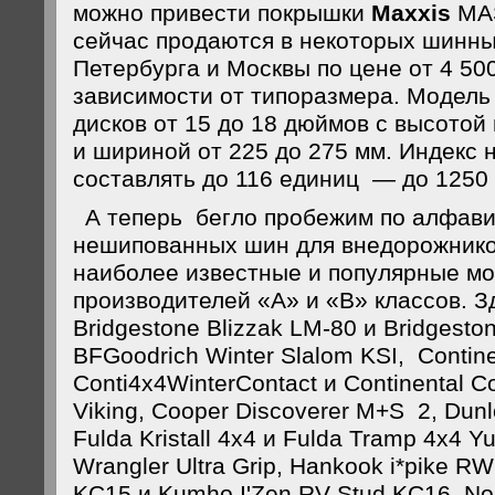
можно привести покрышки
Maxxis
MAS
сейчас продаются в некоторых шинны
Петербурга и Москвы по цене от 4 500
зависимости от типоразмера. Модель
дисков от 15 до 18 дюймов с высотой
и шириной от 225 до 275 мм. Индекс 
составлять до 116 единиц — до 1250 
А теперь бегло пробежим по алфави
нешипованных шин для внедорожников
наиболее известные и популярные мо
производителей «А» и «В» классов. З
Bridgestone Blizzak LM-80 и Bridgesto
BFGoodrich Winter Slalom KSI, Contine
Conti4x4WinterContact и Continental C
Viking, Cooper Discoverer M+S 2, Dunl
Fulda Kristall 4x4 и Fulda Tramp 4x4 
Wrangler Ultra Grip, Hankook i*pike R
KC15 и Kumho I'Zen RV Stud KC16, Nok