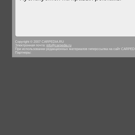
Copyright © 2007 CARPEDIA.RU
Электронная почта:
info@carpedia.ru
При использовании редакционных материалов гиперссылка на сайт CARPED
Партнеры: