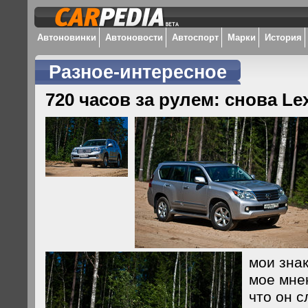
Автоновинки
Автоновости
Автоспорт
Марки
История
Разное-интересное
720 часов за рулем: снова Le
мои зна
мое мнен
что он 