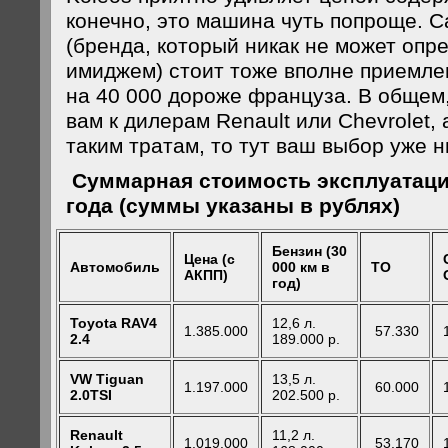
конечно, это машина чуть попроще. Ca
(бренда, который никак не может опр
имиджем) стоит тоже вполне приемлем
на 40 000 дороже француза. В общем,
вам к дилерам Renault или Chevrolet, 
таким тратам, то тут ваш выбор уже н
Суммарная стоимость эксплуатаци
года (суммы указаны в рублях)
Бензин
(30
Цена (с
Автомобиль
000 км в
ТО
АКПП)
год)
Toyota
RAV
4
12,6 л.
1.385.000
57.330
2.4
189.000 р.
VW
Tiguan
13,5 л.
1.197.000
60.000
2.0
TSI
202.500 р.
Renault
11,2 л.
1.019.000
53.170