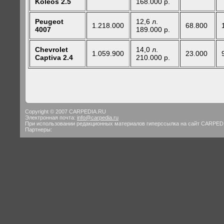
Koleos
2.5
168.000 р.
Peugeot
12,6 л.
1.218.000
68.800
4007
189.000 р.
Chevrolet
14,0 л.
1.059.900
23.000
Capti
va 2.4
210.000 р.
Copyright © 2007 CARPEDIA.RU
Электронная почта:
info@carpedia.ru
При использовании редакционных материалов гиперссылка на сайт CARPED
Партнеры: