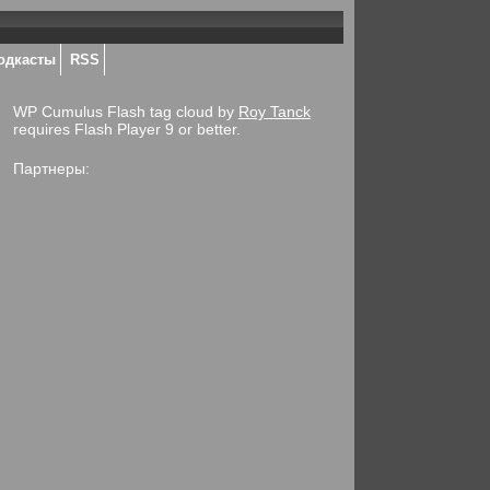
одкасты
RSS
WP Cumulus Flash tag cloud by
Roy Tanck
requires Flash Player 9 or better.
Партнеры: