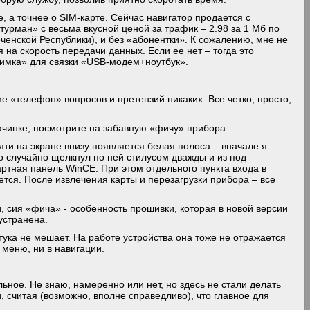
а точнее о SIM-карте. Сейчас навигатор продается с
рман» с весьма вкусной ценой за трафик – 2.98 за 1 Мб по
ченской Республики), и без «абонентки». К сожалению, мне не
я на скорость передачи данных. Если ее нет – тогда это
симка» для связки «USB-модем+ноутбук».
е «телефон» вопросов и претензий никаких. Все четко, просто,
ачинке, посмотрите на забавную «фичу» прибора.
яти на экране внизу появляется белая полоса – вначале я
-то случайно щелкнул по ней стилусом дважды и из под
тная панель WinCE. При этом отдельного пункта входа в
ется. После извлечения карты и перезагрузки прибора – все
, сия «фича» - особенность прошивки, которая в новой версии
устранена.
тука не мешает. На работе устройства она тоже не отражается
 меню, ни в навигации.
ное. Не знаю, намеренно или нет, но здесь не стали делать
, считая (возможно, вполне справедливо), что главное для