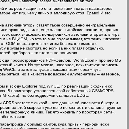
олее, что навигатор всегда выставляется an face.
й и их реализации, то они также типичны для навигаторов
аторе нет игр, чему лично я аплодирую стоя. Браво! И это
 на автонавигаторы ставят такие совершенно неиграбельные
 или арканоиды, или, еще хлеще, китайские шашки го, правил
ди всех моих знакомых, пользующихся автонавигаторами, в игры
ап и не ВЦИОМ, но что-то мне подсказывает, что таких «игроков»
 от ODM-поставщиков эти игры бесплатно вместе с
у в зубы не смотрят, но если за них платят отдельно,
ателей приборов – то этого я не понимаю.
и сюда просмотровщиков PDF-файлов, Word/Excel и прочего MS
очтовый клиент. Но тут можно, наверное, исхитриться: записать
 WinCE, а затем запускать «эксешники» через «путь
ковыряться, но в качестве возможной альтернативы – наверное,
гом и всюду Explorer под WinCE, по реализации сходный со
ах. В навигаторе установлен свой собственный GSM/GPRS-
SIM-карта), но без поддержки стандарта EDGE.
и GPRS хватает с лихвой – все данные обновляются быстро и
финга» этой скорости уже явно не хватает, и станицы грузятся
ез телефонную линию. Так что «ходить по просторам сети»,
проблематично.
, пара-тройка любимых сайтов, куда привык периодически
обрую службу, позволив приятно скоротать время.