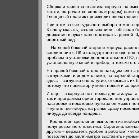
Сборка и качество пластика корпуса на выс
кстати, встречается сплошь и рядом) даже п
Глянцевый пластик производит впечатление 
При этом за счет удачного выбора темно-сер
К слову сказать, «заляпывание» - обычная 
держания в руках надо протирать тряпкой. 
опрятный вид.
На левой боковой стороне корпуса распо
соединения с ПК и стандартное гнездо для н
проблем и установки дополнительного ПО, н
установленную мной в прибор, а только его
На правой боковой стороне находим слоты 
заглушками, и рядом с ними, на верхней ст
здесь – заглушки очень тугие, открывать их
потому что навигатор у меня новый и со вр
И еще – в корпусе нет гнезда для стилуса, а
так и программы ориентировано под управле
настроек» в некоторых пунктах он может пона
– купить где-нибудь на рынке сразу несколь
нибудь да всегда найдешь.
Кронштейн крепления выполнен из необычн
полупрозрачного пластика. Соригинальничал
другом – держатель удобен и работает четк
позволяет до миллиметра выставить нужный 