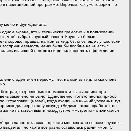
о в навигационной программе. Впрочем, как уже говорил – о
ему меню и функционала.
 одном экране, что и технически грамотно и в пользовании
ать», чтоб выбрать нужный раздел. Крупные белые
нь хорошо, правда, на мой взгляд, было бы еще лучше, если
да воспринимаемость меню была бы вообще на «шесть с
боялись излишней пестроты и решили сделать оформление
лению идентичен первому, что, на мой взгляд, также очень
бно.
быстрая, откровенных «тормозов» и «засыпания» при
ровень замечено не было. Единственно, только иногда прибор
по «стрелочке» (назад), когда входишь в нижний уровень и тут
 происходил через пару секунд. (Видимо, экран сработал, но
и же не пытаться выйти назад тут же – «стрелка» откликается
боров данного класса – яркости мне хватало во всех случаях,
о выцветал, но карта все равно оставалась различимой. С