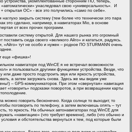
о устройства, укомплектованные сторонним ПО, теперь,
о «автоматически» унаследовал свою «универсальность». И
+ открытая ОС» - все это получились «само по себе».
 наглухо закрыть систему (тем более что технически это пара
как это сделано, например, в навигаторах Mio, в основе
пертая от всех прочих программ.
оставили систему открытой. Для нашего рынка это огромный
 поставить сюда своего «великого Айго» и кататься, радуясь.
ии, «Айго» тут не особо и нужен – родное ПО STURMANN очень
зднее.
от еще «фишка»!
ильном навигаторе под WinCE я не встречал возможности
ол» и пользоваться другими функциями устройства. Везде, что
 или даже просто подстроить звук или яркость устройства,
ать, а затем загружать снова. Здесь же мы видим уже
 цены!) – GPS-коммуникаторов. При этом «свернутая» навигация
ет «говорить» подсказки поворотов, а при возвращении карты
стополодение.
а можно говорить бесконечно. Когда солнце то выходит, то
 чтобы поговорить по телефону, а затем включаешь опять – тут
сть, то яркость. На обычных автонавигаторах под WinCE для
гружать «навигацию» (что требует времени), либо (что обычно и
е условия и обстоятельства вернуться к тем, под которые были
ор как хочешь. Более того, основные пользуемые настройки