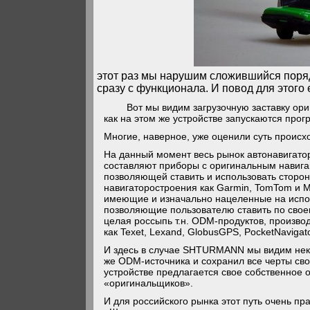
этот раз мы нарушим сложившийся порядо
сразу с функционала. И повод для этого
Вот мы видим загрузочную заставку о
как на этом же устройстве запускаются прог
Многие, наверное, уже оценили суть происх
На данный момент весь рынок автонавигатор
составляют приборы с оригинальным навиг
позволяющей ставить и использовать сторо
навигаторостроения как Garmin, TomTom и M
имеющие и изначально нацеленные на испол
позволяющие пользователю ставить по свое
целая россыпь т.н. ODM-продуктов, произво
как Texet, Lexand, GlobusGPS, PocketNavigator
И здесь в случае SHTURMANN мы видим неки
же ODM-источника и сохранил все черты сво
устройстве предлагается свое собственное 
«оригинальщиков».
И для российского рынка этот путь очень пра