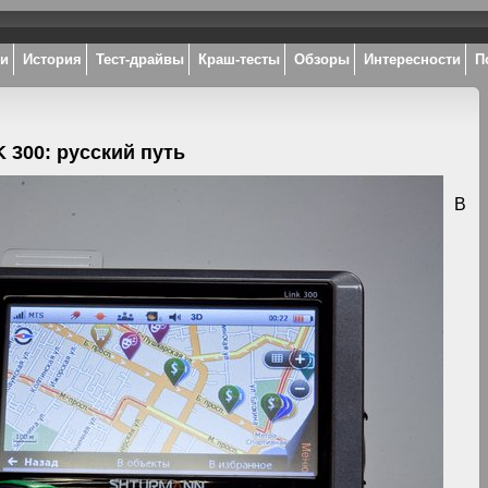
ки
История
Тест-драйвы
Краш-тесты
Обзоры
Интересности
П
300: русский путь
В