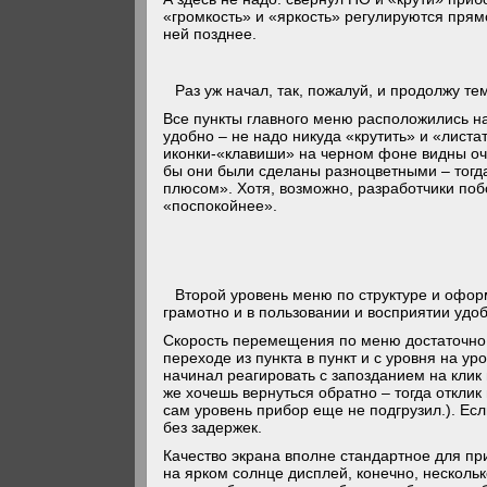
«громкость» и «яркость» регулируются прям
ней позднее.
Раз уж начал, так, пожалуй, и продолжу т
Все пункты главного меню расположились на
удобно – не надо никуда «крутить» и «лист
иконки-«клавиши» на черном фоне видны оче
бы они были сделаны разноцветными – тог
плюсом». Хотя, возможно, разработчики по
«поспокойнее».
Второй уровень меню по структуре и оформ
грамотно и в пользовании и восприятии удо
Скорость перемещения по меню достаточно 
переходе из пункта в пункт и с уровня на у
начинал реагировать с запозданием на клик 
же хочешь вернуться обратно – тогда отклик
сам уровень прибор еще не подгрузил.). Есл
без задержек.
Качество экрана вполне стандартное для при
на ярком солнце дисплей, конечно, нескольк