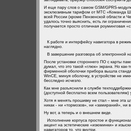
И еще пару слов о самом GSM/GPRS-модуле, 
эксклюзивным тарифом от МТС «Команда Шту
всей России (кроме Пензенской области и Че
удалось точно выяснить, есть ли ограничени
получается просто отличная роуминговая «
К работе и интерфейсу навигатора в режим
наглядно.
В завершение разговора об электронной н
После установки стороннего ПО с карты пам
думал, что это такой «глюк» экрана. Но как
фирменной оболочки прибора вышла стандар
WinCE, минуя оболочку, в устройстве не име
бесследно исчезло.
Как мне разъяснили в службе техподде6ржки
(доступной бесплатно всем пользователям) 
Хотя я менять прошивку не стал – мне эта ш
никак - ни «тормозов», ни «замираний», ни в
Ну вот, а теперь и о внешнем виде.
Исполнение корпуса простое и функциональ
акцент на эстетические «изюминки» и изыски
навигаторов то, что внутри.