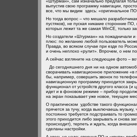
«Штурман», сам изначально предлагая тольк
выпустив свою программу навигации, прост
все, что мы видим здесь: «оригинальное ПО 
Но тогда вопрос – что мешало разработчикам
пустяков), не пуская никакие сторонние ПО, 
которых лежит та же самая WinCE, только за
Но создатели «Штурман» на пожадничали и 
плюс: по желанию любой пользователь может
Правда, во всяком случае при езде по Росс
и очень неплохо «рулит». Впрочем, о нем по
А сейчас взгляните на следующее фото – в
До сегодняшнего дня ни на одном автомоб
сворачивать навигационное приложение «в п
бы, например, совершить звонок по телефону
навигационную программу приходится закрыв
функционал от устройств другого класса (и
идет и в фоновом режиме – прибор продолжа
на экран показывает уже новое, текущее ме
О практическом удобстве такого функционал
прячется за тучу, когда выключаешь музыку,
постоянно требуется подстраивать то громко
этого приходится либо закрывать и снова за
происходит), терпеть и ждать, когда внешни
сделаны настройки.
А здесь не надо: свернул ПО и «крути» приб