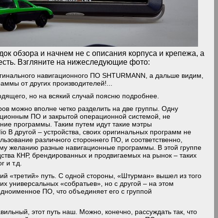
к обзора и начнем не с описания корпуса и крепежа, а
 есть. Взгляните на нижеследующие фото:
ригинального навигационного ПО SHTURMANN, а дальше видим,
раммы от других производителей!...
одящего, но на всякий случай поясню подробнее.
ов можно вполне четко разделить на две группы. Одну
ационным ПО и закрытой операционной системой, не
нние программы. Таким путем идут такие мэтры
io В другой – устройства, своих оригинальных программ не
ьзование различного стороннего ПО, и соответственно,
му желанию разные навигационные программы. В этой группе
дства КНР, брендированных и продвигаемых на рынок – таких
 и т.д.
й «третий» путь. С одной стороны, «Штурман» вышел из того
их универсальных «собратьев», но с другой – на этом
одноименное ПО, что объединяет его с группой
вильный, этот путь наш. Можно, конечно, рассуждать так, что