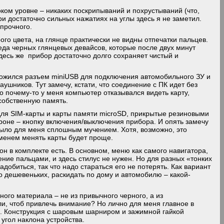
оком уровне – никаких поскрипываний и похрустываний (что,
ри достаточно сильных нажатиях на углы здесь я не заметил.
прочного.
ого цвета, на глянце практически не видны отпечатки пальцев.
беда черных глянцевых девайсов, которые после двух минут
Здесь же прибор достаточно долго сохраняет чистый и
ложился разъем miniUSB для подключения автомобильного ЗУ и
аушников. Тут замечу, кстати, что соединение с ПК идет без
о почему-то у меня компьютер отказывался видеть карту,
 собственную память.
для SIM-карты и карты памяти microSD, прикрытые резиновыми
ороне – кнопку включения/выключения прибора. И опять замечу
 было для меня сплошным мучением. Хотя, возможно, это
еменем менять карты будет проще.
 он в комплекте есть. В основном, меню как самого навигатора,
ние пальцами, и здесь стилус не нужен. Но для разных «тонких
добиться, так что надо стараться его не потерять. Как вариант
ко дешевеньких, раскидать по дому и автомобилю – какой-
ого материала – не из привычного черного, а из
и, чтоб привлечь внимание? Но лично для меня главное в
о. Конструкция с шаровым шарниром и зажимной гайкой
угол наклона устройства.