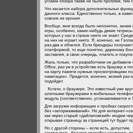
углами обзора также не было проблем, тем б
Что касается набора дополнительных функци
данного класса. Единственно только, в навиг
совсем не ирония.
Вообще, мне всегда было непонятно, зачем
игры, особенно, какие-нибудь дикие тетрисы
которых у нас в стране никто не знает. Сре
на них не играет никто. Я, конечно, не Гэлл
раз-два и обчелся. Если брендеры получают
платформой, то еще понятно, дареному бонус
заставляя, в свою очередь, платить и покуп
Жаль только, что разработчики не добавил
Office, раз уж в устройстве есть браузер и п
на карту памяти нужные просмотровщики под
навигации». Придется, конечно, всякий раз 
подойдет.
Кстати, о браузере. Это известный уже кру
штатными браузерами в мобильных телефон
модуль (соответственно, устанавливается и 
Для загрузки информации о пробках скорост
без «затормаживаний». Но для интернет-«сер
как через старый «дайлаповский» модем чер
открывая страницу за страницей тут будет 
Но с другой стороны – если есть, допустим
заглядывать, браузер способен сослужить д