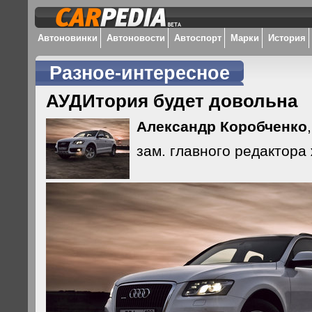
Автоновинки
Автоновости
Автоспорт
Марки
История
Разное-интересное
АУДИтория будет довольна
Александр Коробченко
,
зам. главного редактора