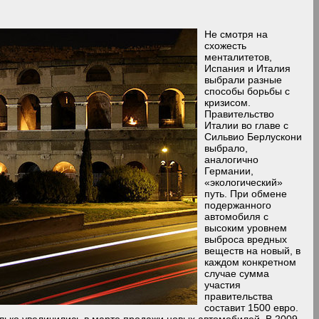
Не смотря на
схожесть
менталитетов,
Испания и Италия
выбрали разные
способы борьбы с
кризисом.
Правительство
Италии во главе с
Сильвио Берлускони
выбрало,
аналогично
Германии,
«экологический»
путь. При обмене
подержанного
автомобиля с
высоким уровнем
выброса вредных
веществ на новый, в
каждом конкретном
случае сумма
участия
правительства
составит 1500 евро.