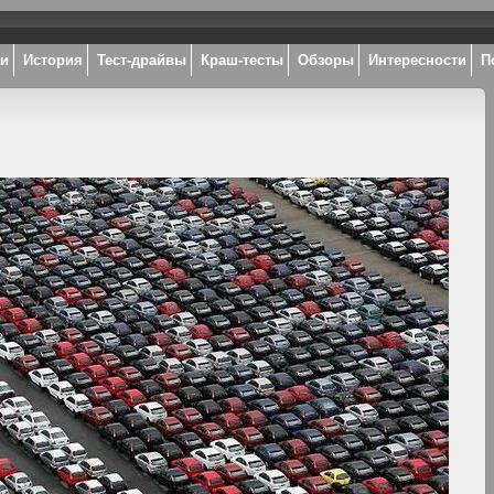
ки
История
Тест-драйвы
Краш-тесты
Обзоры
Интересности
П