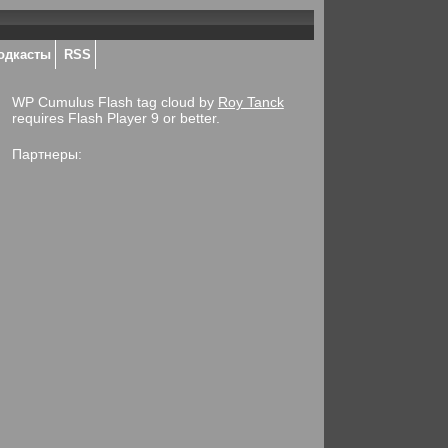
одкасты
RSS
WP Cumulus Flash tag cloud by
Roy Tanck
requires Flash Player 9 or better.
Партнеры: