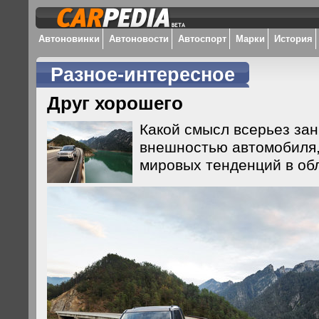
Автоновинки
Автоновости
Автоспорт
Марки
История
Разное-интересное
Друг хорошего
Какой смысл всерьез за
внешностью автомобиля,
мировых тенденций в об