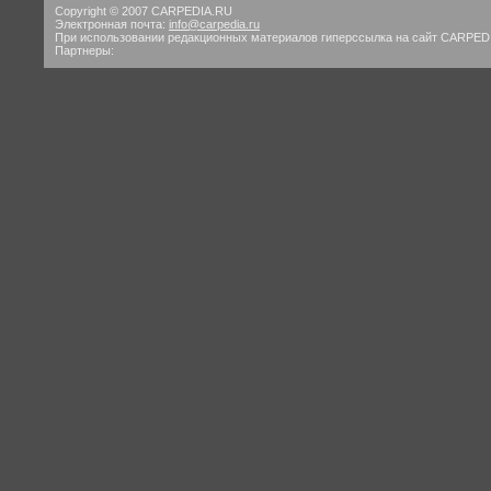
Copyright © 2007 CARPEDIA.RU
Электронная почта:
info@carpedia.ru
При использовании редакционных материалов гиперссылка на сайт CARPED
Партнеры: