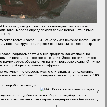
 Он из тех, чьи достоинства так очевидны, что спорить по
дача такой модели определяются только ценой. Стоил бы он
стоял...
тчбеков гольф-класса FIAT Bravo займет высокое место – он не
ей у нас планируют приобрести спортивный хэтчбек гольф-
классе: водитель ростом выше среднего может спокойно
расив, и практичен – редкое сочетание. Здесь не надо ничего
гко нажимаются, обозначения на них прекрасно видны. Отлично
нсоли, приборы с крупными цифрами.
на отлично», но скорость можно считывать и по положению
изонтально – 90 км/ч. Если вертикально – пора тормозить: 180
У
одключается турбина и число оборотов подбирается к
ть не повышая голос, не стараясь перекрикивать безумный гул.