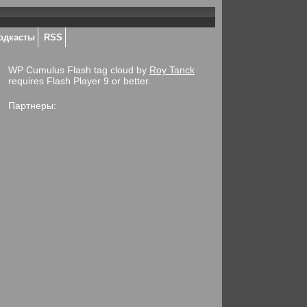
одкасты
RSS
WP Cumulus Flash tag cloud by
Roy Tanck
requires Flash Player 9 or better.
Партнеры: