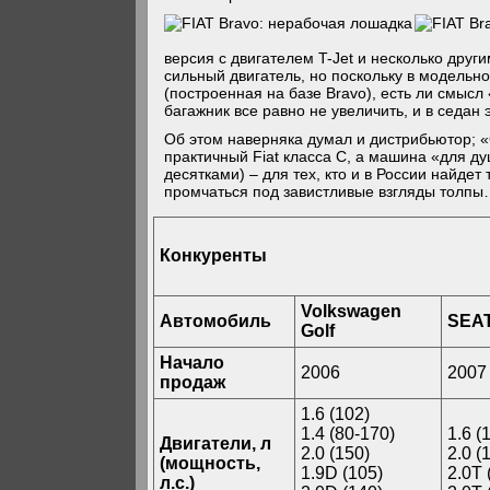
версия с двигателем T-Jet и несколько други
сильный двигатель, но поскольку в модельно
(построенная на базе Bravo), есть ли смысл
багажник все равно не увеличить, и в седан
Об этом наверняка думал и дистрибьютор; «
практичный Fiat класса С, а машина «для д
десятками) – для тех, кто и в России найде
промчаться под завистливые взгляды толп
Конкуренты
Volkswagen
Автомобиль
SEAT
Golf
Начало
2006
2007
продаж
1.6 (102)
1.4 (80-170)
1.6 (
Двигатели, л
2.0 (150)
2.0 (
(мощность,
1.9D (105)
2.0T 
л.с.)