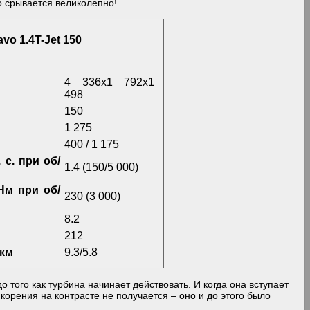
то срывается великолепно!
vo 1.4T-Jet 150
4 336х1 792х1
498
150
1 275
400 / 1 175
 с. при об/
1.4 (150/5 000)
Нм при об/
230 (3 000)
8.2
212
 км
9.3/5.8
 того как турбина начинает действовать. И когда она вступает
скорения на контрасте не получается – оно и до этого было