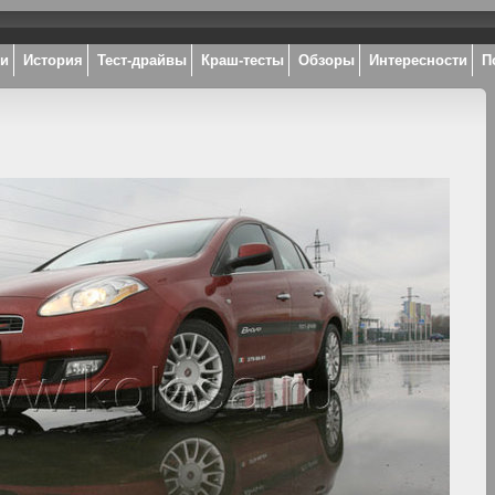
ки
История
Тест-драйвы
Краш-тесты
Обзоры
Интересности
П