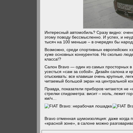
Интересный автомобиль? Сразу видно: очень!
этому поводу бессмысленно. И успех, и неу
тысяч на 100 меньше – в очередях бы народ 
Возможно, среди спортивных европейских хэ
хуже основных конкурентов. Но сколько люд
класса!?
Салон Bravo — один из самых просторных в 
усесться «сам за собой». Дизайн салона и к
отыскивать: все клавиши очень крупные, ле
читаемый большой экран на центральной ко
Правда, показатели приборов читаются не «
стрелки спидометра: висит – ноль, лежит гор
км/ч…
Bravo отменная шумоизоляция: даже когда п
«красной зоне», в салоне можно разговарива