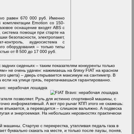
vo равен 670 000 руб. Именно
й комплектации Emotion со 150-
азовое оснащение входят ABS с
, система помощи при старте на
шки безопасности, электропакет,
т-контроль, аудиосистема с
го оборудования – только типы
тью от 8 500 до 17 000 руб.
 задних сиденьях – таким показателям конкуренты только
ням» не очень удачен: нажимаешь на бляху FIAT на красном
ого цвета) – дверь открывается максимум на сантиметр. В
а если на улице грязь, перепачкаешься гарантированно.
ателя позволяет. Руль для истинно спортивной машины, с
очно информативный. А вот про рычаг КПП этого не скажешь:
не втыкается, а переводится – слишком вальяжно. А подвеска
тугая и энергоемкая. На небольших неровностях практически
й машины. Стартую с перекрестка, утапливая педаль газа в
т буквально скакать на месте, и только после паузы, поняв,