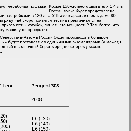
Кроме 150-сильного двигателя 1.4 л в
России также будет представлена
ми настройками в 120 л. с.
У Bravo в арсенале есть даже 90-
м ряду Fiat скоро появится весьма практичная Linea
 «приземлять» хэтчбек, лишать его мощности? Тем более, что
 эту машину не превратить.
Северсталь-Авто» в России будет производить большой
уши» будет поставляться единичными экземплярами (а может, и
т теплый и солнечный берег моря, по которому можно
ы…
 Leon
Peugeot 308
2008
120)
1.6 (120)
150)
1.6 (140)
(200)
1.6 (150)