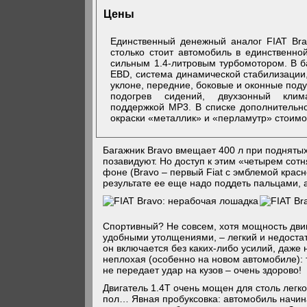
Цены
Единственный денежный аналог FIAT Bra
столько стоит автомобиль в единственно
сильным 1.4-литровым турбомотором. В б
EBD, система динамической стабилизации
уклоне, передние, боковые и оконные поду
подогрев сидений, двухзонный клима
поддержкой MP3. В списке дополнительно
окраски «металлик» и «перламутр» стоимос
Багажник Bravo вмещает 400 л при поднятых
позавидуют. Но доступ к этим «четырем сот
фоне (Bravo – первый Fiat с эмблемой красн
результате ее еще надо поддеть пальцами, 
Спортивный? Не совсем, хотя мощность двиг
удобными утолщениями, – легкий и недостат
он включается без каких-либо усилий, даже 
неплохая (особенно на новом автомобиле): 
не передает удар на кузов – очень здорово!
Двигатель 1.4Т очень мощен для столь легко
пол… Явная пробуксовка: автомобиль начинае