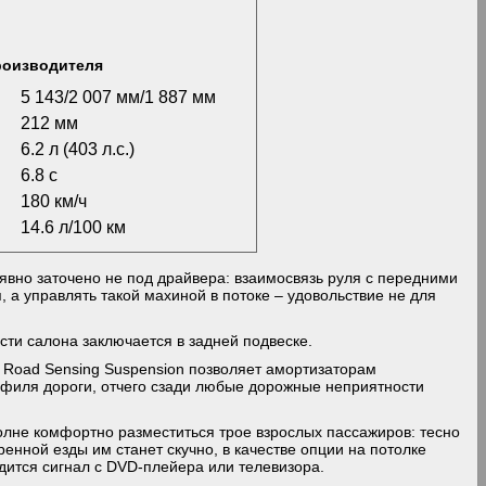
роизводителя
5 143/2 007 мм/1 887 мм
212 мм
6.2 л (403 л.с.)
6.8 с
180 км/ч
14.6 л/100 км
 явно заточено не под драйвера: взаимосвязь руля с передними
 а управлять такой махиной в потоке – удовольствие не для
ти салона заключается в задней подвеске.
Road Sensing Suspension позволяет амортизаторам
филя дороги, отчего сзади любые дорожные неприятности
олне комфортно разместиться трое взрослых пассажиров: тесно
ренной езды им станет скучно, в качестве опции на потолке
дится сигнал с DVD-плейера или телевизора.