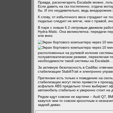
Правда, раскочегарить Escalade можно ,тол
Если давить на газ постепенно, отдача мото
бы. И это неудивительно, ведь внедорожник 
К слову, от избыточного веса страдают не т
педалью следует не мягче, чем с правой, и
В паре с новым 6.2-литровым движком рабо
Hydra-Matic. Она великолепна: передачи пе
или вниз.
расположенных на рулевой колонке системы D
полуавтоматическом режиме, переключая пе
необходимости такой системы на Escalade
За активную безопасность в Cadillac отвеч
стабилизации StabiliTrak и электронно упра
Претензии есть только к поведению на скол
стабилизации могут легко привести к проез
асфальте ABS предельно точно выбирает эф
автомобиль стабильно и уверенно стоит на д
Рядом едут совсем не карлики – Audi Q7, BM
кажутся чем-то совсем крохотным и незначи
задний диван.