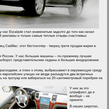
у нас Escalade стал знаменитым задолго до того как начал
ой рекламы и только самые теплые отзывы счастливых
ц Cadillac: этот бестселлер - творец трети продаж марки в
ля России. У нас большие машины – по-прежнему лучшая
аоборот, представительские седаны и большие внедорожники
расходами, а плюс к этому, выбрасывают в окружающую среду
х европейских улицах не везде разъедутся два встречных
ть на тротуар или взбираться на 20-сантиметровый поребрик на
У них за это
штрафуют, да и
вообще – не
принято.
В наших широтах,