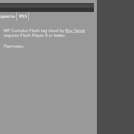
одкасты
RSS
WP Cumulus Flash tag cloud by
Roy Tanck
requires Flash Player 9 or better.
Партнеры: