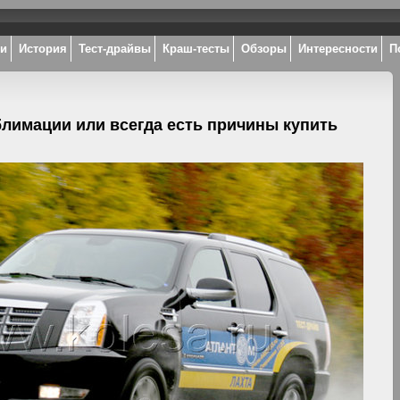
ки
История
Тест-драйвы
Краш-тесты
Обзоры
Интересности
П
ублимации или всегда есть причины купить