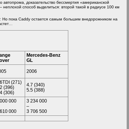
го автопрома, доказательство бессмертия «американской
 – неплохой способ выделиться: второй такой в радиусе 100 км
ет. Но пока Caddy остается самым большим внедорожником на
растет…
ange
Mercedes-Benz
over
GL
005
2006
.6TDI (271)
4.7 (340)
.2 (396)
5.5 (388)
.4 (306)
 000 000
3 234 000
–
 610 000
3 706 500