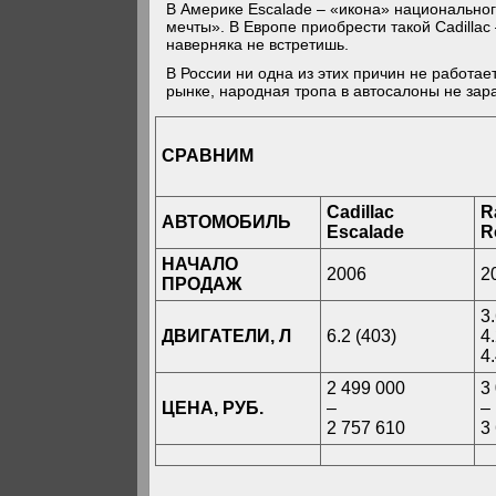
В Америке Escalade – «икона» национально
мечты». В Европе приобрести такой Cadillac
наверняка не встретишь.
В России ни одна из этих причин не работа
рынке, народная тропа в автосалоны не за
СРАВНИМ
Cadillac
R
АВТОМОБИЛЬ
Escalade
R
НАЧАЛО
2006
2
ПРОДАЖ
3
ДВИГАТЕЛИ, Л
6.2 (403)
4
4
2 499 000
3
ЦЕНА, РУБ.
–
–
2 757 610
3