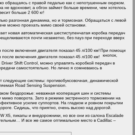
ько обращаясь с правой педалью как с непотушенным окурком.
ра не вдохновит, а обгон займет больше времени, чем хотелось
весит больше 2 600 кг!
олько разгонная динамика, но и тормозная. Обращаться с левой
наче можно проехать мимо своей остановки.
тает новая автоматическая шестиступенчатая коробка передач
рещелкиваются почти незаметно, без пауз при переходе вверх
При помощи
кнопок,
river Shift Control, можно управлять коробкой передач в
редачи самостоятельно. Но лично я сомневаюсь в
…
ают следующие системы: противобуксовочная, динамической
вляемая Road Sensing Suspension.
ьзком бездорожье: неважная кооперация шин и системы
ду мимо поворота. Зато в режиме экстренного торможении на
фективное усилие суппортов. На гладком и ровном покрытии
ороге. Сидишь, что приятно, очень высоко над дорогой.
W X5, пикапы и внедорожники, но все они из салона Escalade
тельным… И все же самое оптимальное место в Cadillac –