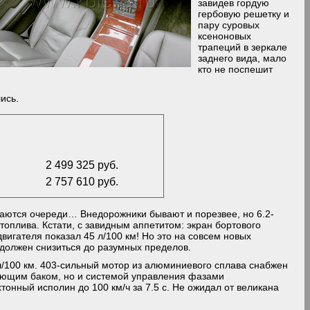
завидев гордую
гербовую решетку и
пару суровых
ксеноновых
трапеций в зеркале
заднего вида, мало
кто не поспешит
ись.
2 499 325 руб.
2 757 610 руб.
ваются очереди… Внедорожники бывают и порезвее, но 6.2-
топлива. Кстати, с завидным аппетитом: экран бортового
вигателя показал 45 л/100 км! Но это на совсем новых
 должен снизиться до разумных пределов.
 л/100 км. 403-сильный мотор из алюминиевого сплава снабжен
еющим баком, но и системой управления фазами
тонный исполин до 100 км/ч за 7.5 с. Не ожидал от великана