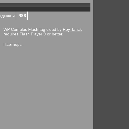
одкасты
RSS
WP Cumulus Flash tag cloud by
Roy Tanck
requires Flash Player 9 or better.
Партнеры: