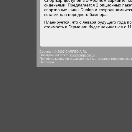
Спорткар доступен в 2-местном варианте, х
сиденьями. Предлагается 2 опционных паке
спортивные шины Dunlop и «аэродинамическ
вставки для переднего бампера.
Планируется, что с января будущего года пр
стоимость в Германии будет начинаться с 11
Copyright © 2007 CARPEDIA.RU
Электронная почта:
info@carpedia.ru
При использовании редакционных материалов гиперссылка 
Партнеры: