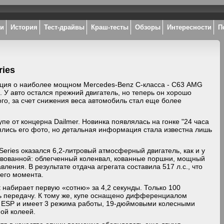
ки
История
Тест-драйвы
Краш-тесты
Обзоры
Интересности
П
ries
ция о наиболее мощном Mercedes-Benz C-класса - С63 AMG
н. У авто остался прежний двигатель, но теперь он хорошо
го, за счет снижения веса автомобиль стал еще более
е от концерна Dailmer. Новинка появлялась на гонке "24 часа
ялись его фото, но детальная информация стала известна лишь
eries оказался 6,2-литровый атмосферный двигатель, как и у
твованной: облегченный коленвал, кованные поршни, мощный
ения. В результате отдача агрегата составила 517 л.с., что
щего момента.
набирает первую «сотню» за 4,2 секунды. Только 100
ь передачу. К тому же, купе оснащено дифференциалом
ой ESP и имеет 3 режима работы, 19-дюймовыми колесными
ой колеей.