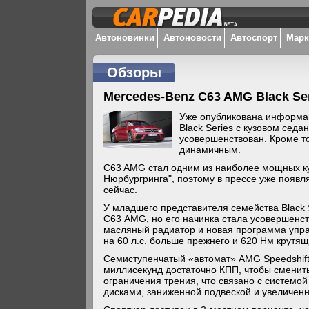
Автоновинки
Автоновости
Автоспорт
Мар
Обзоры
Mercedes-Benz C63 AMG Black Se
Уже опубликована информа
Black Series с кузовом седа
усовершенствован. Кроме то
динамичным.
C63 AMG стал одним из наиболее мощных куп
Нюрбургринга", поэтому в прессе уже появл
сейчас.
У младшего представителя семейства Black S
С63 AMG, но его начинка стала усовершенс
масляный радиатор и новая программа управл
на 60 л.с. больше прежнего и 620 Нм крутя
Семиступенчатый «автомат» AMG Speedshift 
миллисекунд достаточно КПП, чтобы сменит
ограничения трения, что связано с систем
дисками, заниженной подвеской и увеличенн