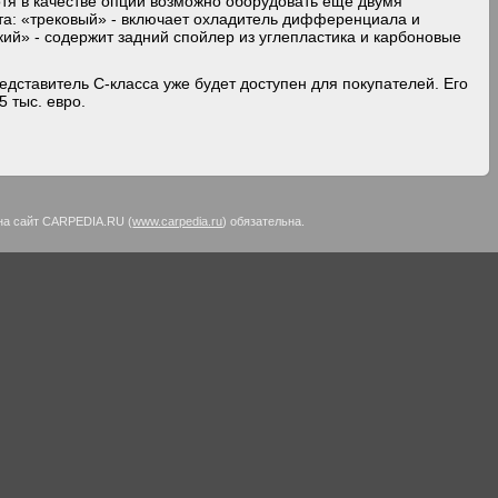
отя в качестве опции возможно оборудовать еще двумя
та: «трековый» - включает охладитель дифференциала и
ий» - содержит задний спойлер из углепластика и карбоновые
едставитель С-класса уже будет доступен для покупателей. Его
5 тыс. евро.
на сайт CARPEDIA.RU (
www.carpedia.ru
) обязательна.