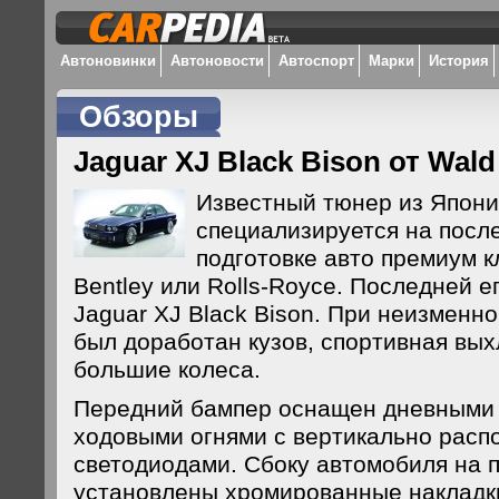
Автоновинки
Автоновости
Автоспорт
Марки
История
Обзоры
Jaguar XJ Black Bison от Wald 
Известный тюнер из Японии
специализируется на посл
подготовке авто премиум к
Bentley или Rolls-Royce. Последней е
Jaguar XJ Black Bison. При неизменно
был доработан кузов, спортивная вых
большие колеса.
Передний бампер оснащен дневными
ходовыми огнями с вертикально рас
светодиодами. Сбоку автомобиля на 
установлены хромированные накладк