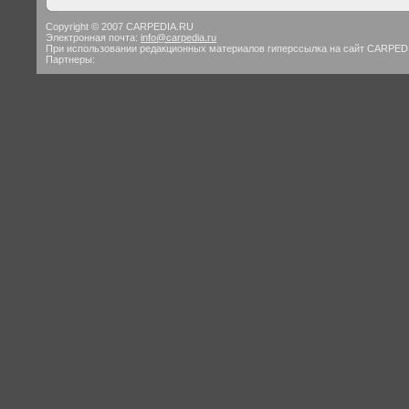
Copyright © 2007 CARPEDIA.RU
Электронная почта:
info@carpedia.ru
При использовании редакционных материалов гиперссылка на сайт CARPED
Партнеры: