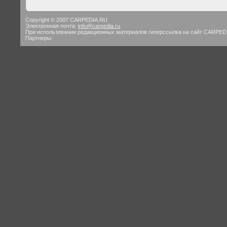
Copyright © 2007 CARPEDIA.RU
Электронная почта:
info@carpedia.ru
При использовании редакционных материалов гиперссылка на сайт CARPED
Партнеры: