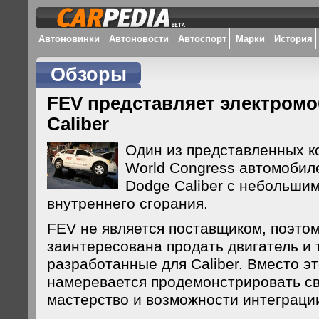
Автоновинки
Автоновости
Автоспорт
Марки
История
Обзоры
FEV представляет электром
Caliber
Один из представленных к
World Congress автомобил
Dodge Caliber с небольши
внутреннего сгорания.
FEV не является поставщиком, поэто
заинтересована продать двигатель и
разработанные для Caliber. Вместо э
намеревается продемонстрировать с
мастерство и возможности интеграци