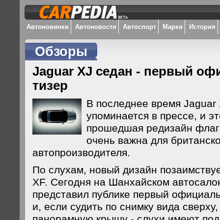
Автоновинки
Автоновости
Автоспорт
Марки
История
Обзоры
Jaguar XJ седан - первый о
тизер
В последнее время Jaguar 
упоминается в прессе, и э
прошедшая редизайн флаг
очень важна для британск
автопроизводителя.
По слухам, новый дизайн позаимствуе
XF. Сегодня на Шанхайском автосало
представил публике первый официаль
и, если судить по снимку вида сверх
панорамную крышу - слухи имеют под