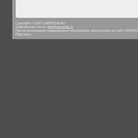
Copyright © 2007 CARPEDIA.RU
Электронная почта:
info@carpedia.ru
При использовании редакционных материалов гиперссылка на сайт CARPED
Партнеры: