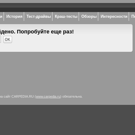
ки
История
Тест-драйвы
Краш-тесты
Обзоры
Интересности
П
йдено. Попробуйте еще раз!
на сайт CARPEDIA.RU (
www.carpedia.ru
) обязательна.