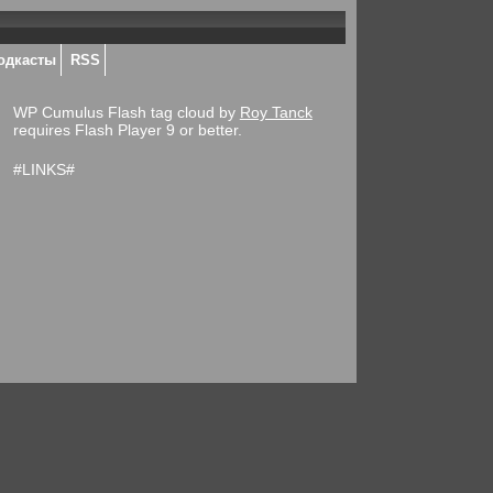
одкасты
RSS
WP Cumulus Flash tag cloud by
Roy Tanck
requires Flash Player 9 or better.
#LINKS#