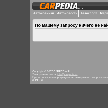
Автоновинки
Автоновости
Автоспорт
Мар
По Вашему запросу ничего не на
Copyright © 2007 CARPEDIA.RU
Электронная почта:
info@carpedia.ru
При использовании редакционных материалов гиперссылка 
#LINKS#