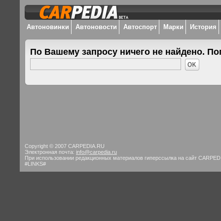
Автоновинки
Автоновости
Автоспорт
Марки
История
По Вашему запросу ничего не найдено. По
Copyright © 2007 CARPEDIA.RU
Электронная почта:
info@carpedia.ru
При использовании редакционных материалов гиперссылка на сайт CARPED
#LINKS#