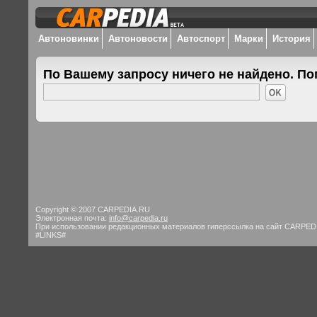
Автоновинки
Автоновости
Автоспорт
Марки
История
По Вашему запросу ничего не найдено. По
Copyright © 2007 CARPEDIA.RU
Электронная почта:
info@carpedia.ru
При использовании редакционных материалов гиперссылка на сайт CARPED
#LINKS#