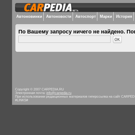
Автоновинки
Автоновости
Автоспорт
Марки
История
По Вашему запросу ничего не найдено. По
Copyright © 2007 CARPEDIA.RU
Электронная почта:
info@carpedia.ru
При использовании редакционных материалов гиперссылка на сайт CARPED
#LINKS#