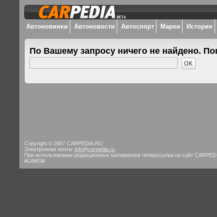
Автоновинки
Автоновости
Автоспорт
Марки
История
По Вашему запросу ничего не найдено. По
Copyright © 2007 CARPEDIA.RU
Электронная почта:
info@carpedia.ru
При использовании редакционных материалов гиперссылка на сайт CARPED
#LINKS#