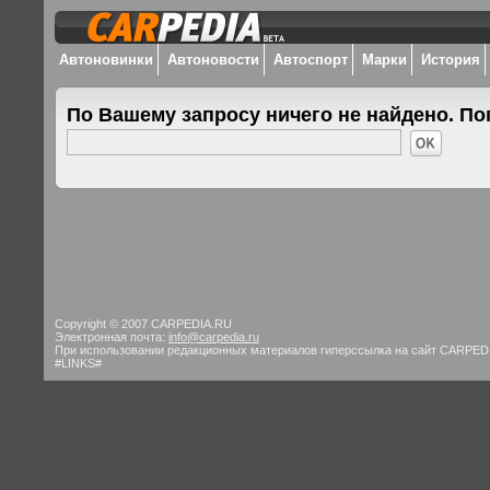
Автоновинки
Автоновости
Автоспорт
Марки
История
По Вашему запросу ничего не найдено. По
Copyright © 2007 CARPEDIA.RU
Электронная почта:
info@carpedia.ru
При использовании редакционных материалов гиперссылка на сайт CARPED
#LINKS#