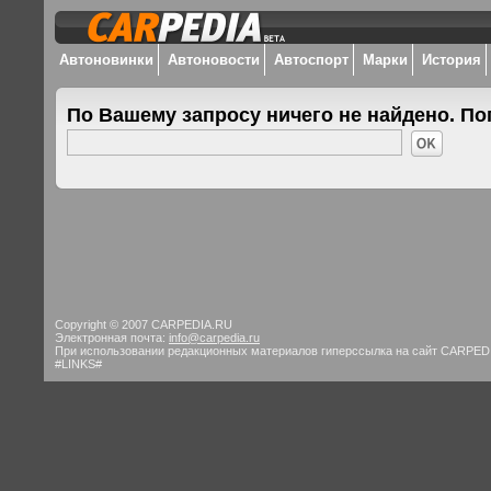
Автоновинки
Автоновости
Автоспорт
Марки
История
По Вашему запросу ничего не найдено. По
Copyright © 2007 CARPEDIA.RU
Электронная почта:
info@carpedia.ru
При использовании редакционных материалов гиперссылка на сайт CARPED
#LINKS#