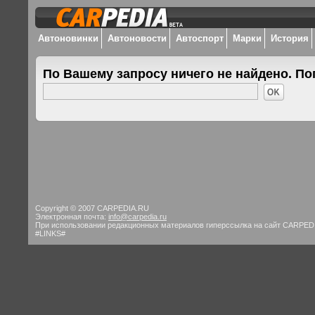
Автоновинки
Автоновости
Автоспорт
Марки
История
По Вашему запросу ничего не найдено. По
Copyright © 2007 CARPEDIA.RU
Электронная почта:
info@carpedia.ru
При использовании редакционных материалов гиперссылка на сайт CARPED
#LINKS#