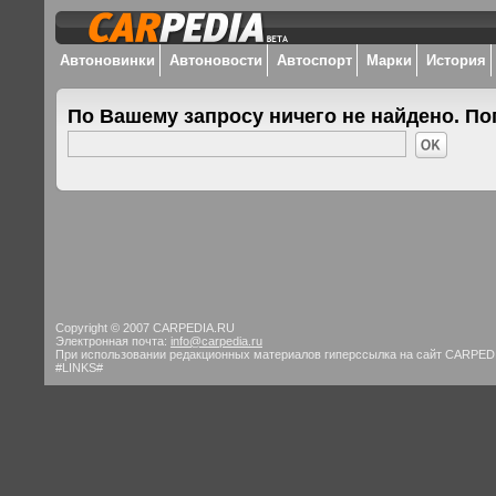
Автоновинки
Автоновости
Автоспорт
Марки
История
По Вашему запросу ничего не найдено. По
Copyright © 2007 CARPEDIA.RU
Электронная почта:
info@carpedia.ru
При использовании редакционных материалов гиперссылка на сайт CARPED
#LINKS#