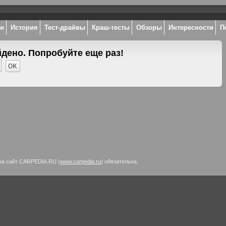
ки
История
Тест-драйвы
Краш-тесты
Обзоры
Интересности
П
йдено. Попробуйте еще раз!
на сайт CARPEDIA.RU (
www.carpedia.ru
) обязательна.