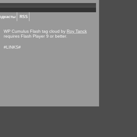
одкасты
RSS
WP Cumulus Flash tag cloud by
Roy Tanck
requires Flash Player 9 or better.
#LINKS#