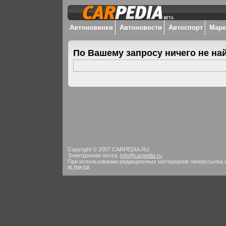
Автоновинки
Автоновости
Автоспорт
Мар
По Вашему запросу ничего не на
Copyright © 2007 CARPEDIA.RU
Электронная почта:
info@carpedia.ru
При использовании редакционных материалов гиперссылка 
#LINKS#