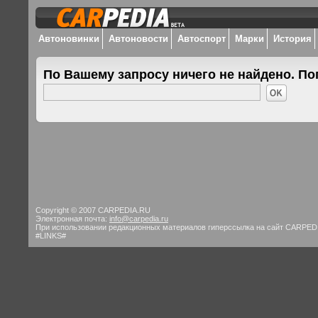
Автоновинки
Автоновости
Автоспорт
Марки
История
По Вашему запросу ничего не найдено. По
Copyright © 2007 CARPEDIA.RU
Электронная почта:
info@carpedia.ru
При использовании редакционных материалов гиперссылка на сайт CARPED
#LINKS#