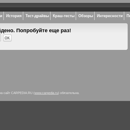
ки
История
Тест-драйвы
Краш-тесты
Обзоры
Интересности
П
йдено. Попробуйте еще раз!
на сайт CARPEDIA.RU (
www.carpedia.ru
) обязательна.