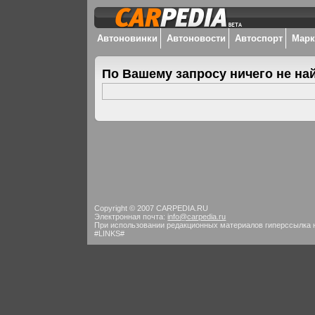
Автоновинки
Автоновости
Автоспорт
Мар
По Вашему запросу ничего не на
Copyright © 2007 CARPEDIA.RU
Электронная почта:
info@carpedia.ru
При использовании редакционных материалов гиперссылка 
#LINKS#