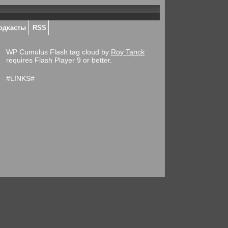
одкасты
RSS
WP Cumulus Flash tag cloud by
Roy Tanck
requires Flash Player 9 or better.
#LINKS#