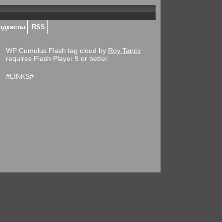
одкасты
RSS
WP Cumulus Flash tag cloud by
Roy Tanck
requires Flash Player 9 or better.
#LINKS#