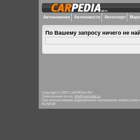
Автоновинки
Автоновости
Автоспорт
Мар
По Вашему запросу ничего не на
Copyright © 2007 CARPEDIA.RU
Электронная почта:
info@carpedia.ru
При использовании редакционных материалов гиперссылка 
#LINKS#