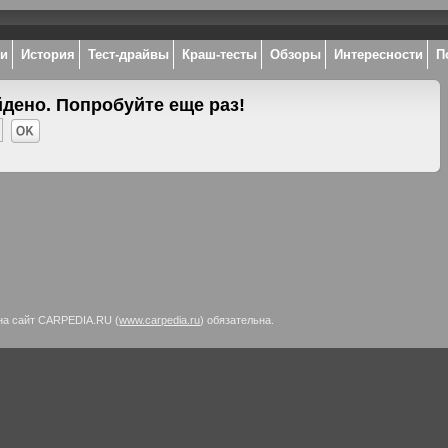
ки
История
Тест-драйвы
Краш-тесты
Обзоры
Интересности
П
йдено. Попробуйте еще раз!
на сайт CARPEDIA.RU (
www.carpedia.ru
) обязательна.