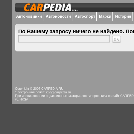
Автоновинки
Автоновости
Автоспорт
Марки
История
По Вашему запросу ничего не найдено. По
Copyright © 2007 CARPEDIA.RU
Электронная почта:
info@carpedia.ru
При использовании редакционных материалов гиперссылка на сайт CARPED
#LINKS#