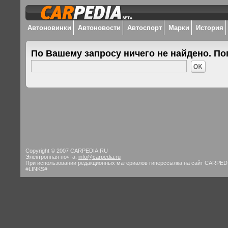
Автоновинки
Автоновости
Автоспорт
Марки
История
По Вашему запросу ничего не найдено. По
Copyright © 2007 CARPEDIA.RU
Электронная почта:
info@carpedia.ru
При использовании редакционных материалов гиперссылка на сайт CARPED
#LINKS#