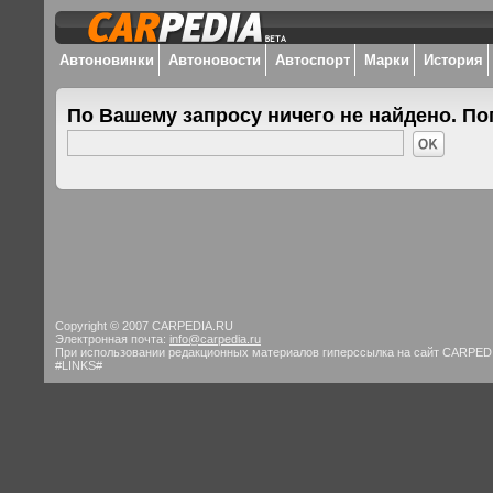
Автоновинки
Автоновости
Автоспорт
Марки
История
По Вашему запросу ничего не найдено. По
Copyright © 2007 CARPEDIA.RU
Электронная почта:
info@carpedia.ru
При использовании редакционных материалов гиперссылка на сайт CARPED
#LINKS#