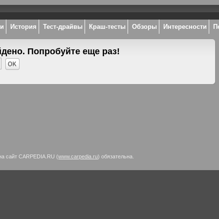
ки
История
Тест-драйвы
Краш-тесты
Обзоры
Интересности
П
йдено. Попробуйте еще раз!
на сайт CARPEDIA.RU (
www.carpedia.ru
) обязательна.