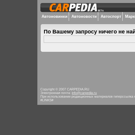
Автоновинки
Автоновости
Автоспорт
Мар
По Вашему запросу ничего не на
Copyright © 2007 CARPEDIA.RU
Электронная почта:
info@carpedia.ru
При использовании редакционных материалов гиперссылка 
#LINKS#