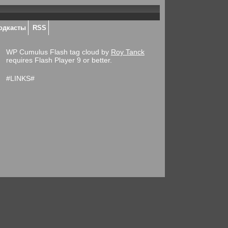
одкасты
RSS
WP Cumulus Flash tag cloud by
Roy Tanck
requires Flash Player 9 or better.
#LINKS#