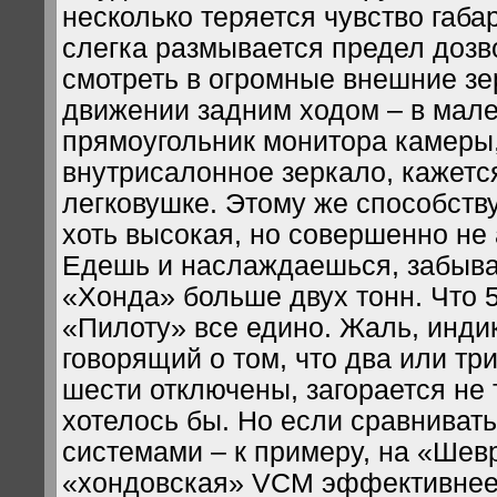
несколько теряется чувство габа
слегка размывается предел дозв
смотреть в огромные внешние зе
движении задним ходом – в мал
прямоугольник монитора камеры,
внутрисалонное зеркало, кажется
легковушке. Этому же способству
хоть высокая, но совершенно не 
Едешь и наслаждаешься, забывая
«Хонда» больше двух тонн. Что 50
«Пилоту» все едино. Жаль, инди
говорящий о том, что два или тр
шести отключены, загорается не т
хотелось бы. Но если сравниват
системами – к примеру, на «Шев
«хондовская» VCM эффективнее