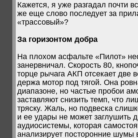
Кажется, я уже разгадал почти вс
же еще слово последует за при
«трассовый»?
За горизонтом добра
На плохом асфальте «Пилот» н
занервничал. Скорость 80, кнопо
торце рычага АКП отсекает две 
держа мотор под тягой. Она ровн
диапазоне, но частые пробои ам
заставляют снизить темп, что ли
тряску. Жаль, но подвеска слиш
и ее удары не может заглушить д
аудиосистемы, которая самосто
анализирует посторонние шумы 