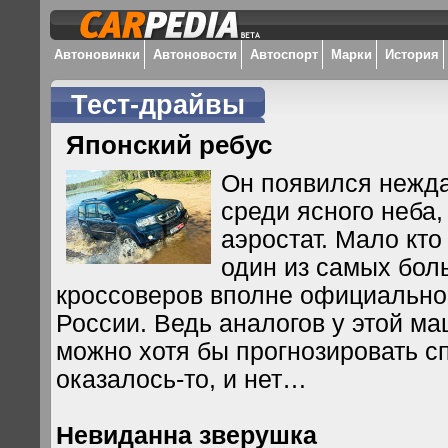
Автоновинки
Автоновости
Автоспорт
Марки
История
Тест-драйвы
Японский ребус
Он появился нежда
среди ясного неба, 
аэростат. Мало кто
один из самых бол
кроссоверов вполне официально
России. Ведь аналогов у этой м
можно хотя бы прогнозировать сп
оказалось-то, и нет…
Невиданна зверушка