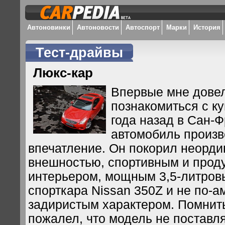
Автоновинки
Автоновости
Автоспорт
Марки
История
Тест-драйвы
Люкс-кар
Впервые мне дове
познакомиться с куп
года назад в Сан-Ф
автомобиль произв
впечатление. Он покорил неорд
внешностью, спортивным и про
интерьером, мощным 3,5-литров
спорткара Nissan 350Z и не по-а
задиристым характером. Помнит
пожалел, что модель не поставл