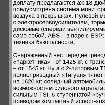
доплату предлагаются аж 18-дю
предусмотрена система монитор
воздуха в покрышках. Рулевой 
с электросервоусилителем, торм
дисковые (спереди вентилируемы
само собой, ABS – в паре с ESP;
техника безопасности.
Снаряженный вес переднеприво
«паркетника» - от 1425 кг, с тра
– от 1545 кг. Ну а с 2-литровым T
полноприводный «Тигуан» тянет
на 1620 кг; солидный автомобил
возможностям силового агрегата: 
сильным TSI, 6-ступенчатой «ру
приводом компактный «спорт-хо