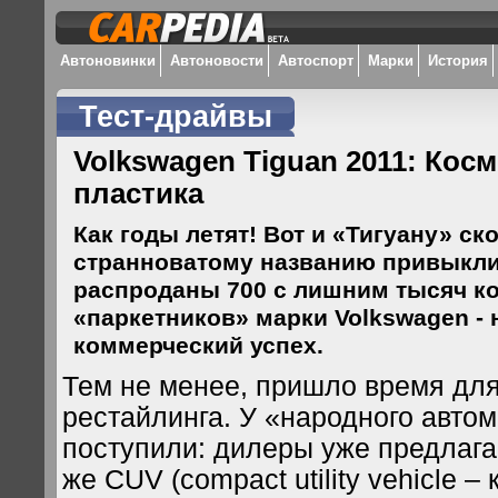
Автоновинки
Автоновости
Автоспорт
Марки
История
Тест-драйвы
Volkswagen Tiguan 2011: Кос
пластика
Как годы летят! Вот и «Тигуану» ско
странноватому названию привыкл
распроданы 700 с лишним тысяч к
«паркетников» марки Volkswagen -
коммерческий успех.
Тем не менее, пришло время дл
рестайлинга. У «народного автом
поступили: дилеры уже предлагаю
же CUV (compact utility vehicle –