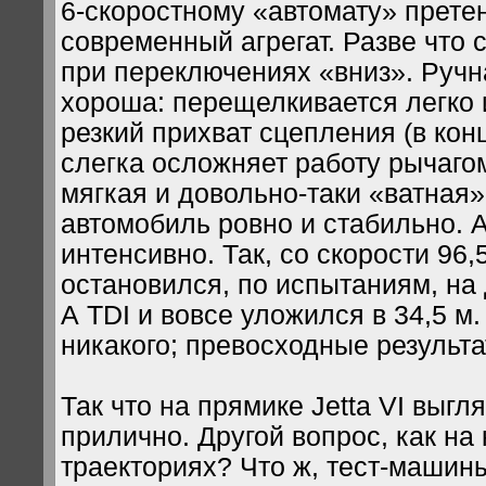
6-скоростному «автомату» прете
современный агрегат. Разве что 
при переключениях «вниз». Руч
хороша: перещелкивается легко и
резкий прихват сцепления (в кон
слегка осложняет работу рычаго
мягкая и довольно-таки «ватная»
автомобиль ровно и стабильно. А
интенсивно. Так, со скорости 96,
остановился, по испытаниям, на 
А TDI и вовсе уложился в 34,5 м
никакого; превосходные результа
Так что на прямике Jetta VI выгл
прилично. Другой вопрос, как на
траекториях? Что ж, тест-машин