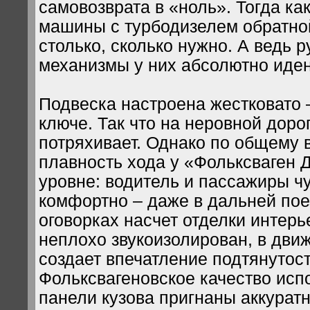
самовозврата в «ноль». Тогда как
машины с турбодизелем обратной
столько, сколько нужно. А ведь 
механизмы у них абсолютно ид
Подвеска настроена жестковато
ключе. Так что на неровной доро
потряхивает. Однако по общему 
плавность хода у «Фольксваген 
уровне: водитель и пассажиры ч
комфортно – даже в дальней поез
оговорках насчет отделки интерь
неплохо звукоизолирован, в дви
создает впечатление подтянутост
Фольксвагеновское качество исп
панели кузова пригнаны аккурат