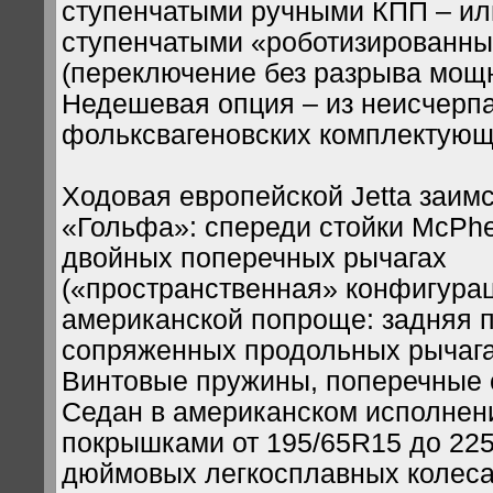
ступенчатыми ручными КПП – или
ступенчатыми «роботизированн
(переключение без разрыва мощн
Недешевая опция – из неисчерп
фольксвагеновских комплектующ
Ходовая европейской Jetta заим
«Гольфа»: спереди стойки McPhe
двойных поперечных рычагах
(«пространственная» конфигурац
американской попроще: задняя 
сопряженных продольных рычаг
Винтовые пружины, поперечные 
Седан в американском исполнен
покрышками от 195/65R15 до 225
дюймовых легкосплавных колес