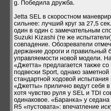
g. Победила дружба.
Jetta SEL в скоростном маневри
сильнее: лучший круг за 27,5 се
один в один с замечательным сп
Suzuki Kizashi (те же испытател
совпадение. Обозреватели отме
держание дороги и правильный 
управляемости новой модели. На
«Джетта» предлагается также со
подвески Sport, однако заметной
стандартной ходовой испытания 
«Джетты» прилично ведут себя в 
хотя чувство руля у SEL и TDI с
одинаковое. «Баранка» у седана
R5 «пустовата»: впечатление иск