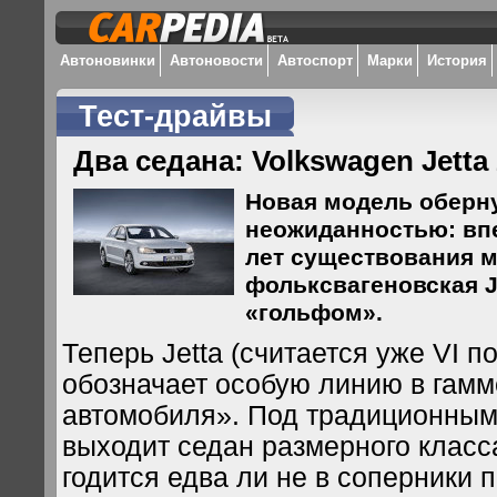
Автоновинки
Автоновости
Автоспорт
Марки
История
Тест-драйвы
Два седана: Volkswagen Jetta
Новая модель оберн
неожиданностью: впе
лет существования 
фольксвагеновская J
«гольфом».
Теперь Jetta (считается уже VI п
обозначает особую линию в гамм
автомобиля». Под традиционным
выходит седан размерного класс
годится едва ли не в соперники