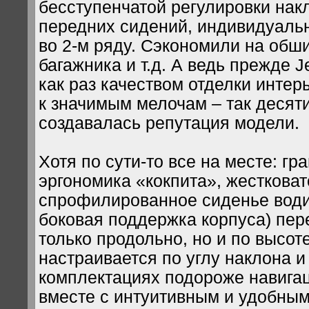
бесступенчатой регулировки нак
передних сидений, индивидуаль
во 2-м ряду. Сэкономили на обш
багажника и т.д. А ведь прежде J
как раз качеством отделки инте
к значимым мелочам – так десят
создавалась репутация модели.
Хотя по сути-то все на месте: гр
эргономика «кокпита», жестковат
спрофилированное сиденье води
боковая поддержка корпуса) пер
только продольно, но и по высот
настраивается по углу наклона и 
комплектациях подороже навига
вместе с интуитивным и удобным