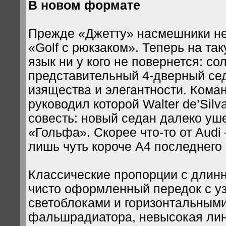
В новом формате
Прежде «Джетту» насмешники н
«Golf с рюкзаком». Теперь на та
язык ни у кого не повернется: со
представительный 4-дверный се
изящества и элегантности. Кома
руководил которой Walter de’Silv
совесть: новый седан далеко уш
«Гольфа». Скорее что-то от Audi 
лишь чуть короче A4 последнег
Классические пропорции с длин
чисто оформленный передок с у
светоблоками и горизонтальным
фальшрадиатора, невысокая ли