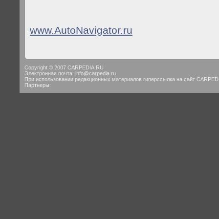
www.AutoNavigator.ru
Copyright © 2007 CARPEDIA.RU
Электронная почта:
info@carpedia.ru
При использовании редакционных материалов гиперссылка на сайт CARPED
Партнеры: