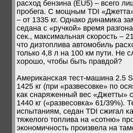
расход бензина (EU5) – всего лиш
пробега. С мощным TDI «Джетта»
– от 1335 кг. Однако динамика за
седана с «ручкой» время разгона 
сек., максимальная скорость – 21
что дизтоплива автомобиль расх
только 4,8 л на 100 км пути. Не 
хорошо, чтобы быть правдой?
Американская тест-машина 2.5 S
1425 кг (при «развесовке» по ося
как снаряженный вес «Джетты» с
1440 кг («развесовка» 61/39%). Т
испытаниям, седан TDI сжигал ка
тяжелого топлива на «сотню» проб
экономичность произвела на та