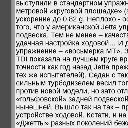
выступили в стандартном упражн
метровой «круговой площадке» (s
ускорение до 0,82 g. Неплохо - 
того, что у американской Jetta 
подвеска. Тем не менее – качест
удачная настройка ходовой… И д
упражнение – «восьмерка MT». 
TDI показала на лучшем круге вре
точности как год назад Jetta пре
тех же испытателей). Седан с та
сильным турбодизелем весил тог
против новой модели, но зато от
«гольфовской» задней подвеской
нынешней. Вышло так на так – пр
устройстве ходовой. Кстати, и на
«Джетты» разных поколений бежа