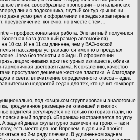
зящные линии, своеобразные пропорции – в итальянских
вперед линию подоконника, гнутый контур крыши: ни
ое-кто даже усмотрел в оформлении передка характерные
n; преувеличение, конечно, но вместе с тем…
entre – профессиональная работа. Элегантный получился
и. Колесная база (главный размер автомобиля)
 на 10 см. И на 11 см длиннее, чем у ВАЗ-овской
итель и пассажиры устраиваются именно в пределах
салоне Linea без тесноты и обиды. В оформлении
грязь лицом: никаких архитектурных излишеств, обивка
-гармоничная цветовая гамма. К сожалению, качество
тами проступают дешевые жесткие пластики. А благодаря
уха и света; впечатление определенного класса – едва
сравнительно недорогой седан для тех, кто ценит комфорт
ункционально, под козырьком сгруппированы аналоговые
тка, продуманное размещение клавишей и кнопок
ье водителя регулируется не только по горизонтали, но
ся поясничный подпор). «Баранка» настраивается по углу
 А задний диван скульптурно размечен на троих – так и
олову, есть место для ног. Впрочем, в дальний пробег
олкаться во 2-м ряду плечами. В удлиненном заднем
0 л; вместительный сундук. Мало того, при складывании