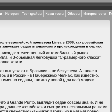
ки
История
Тест-драйвы
Краш-тесты
Обзоры
Интересности
П
после европейской премьеры Linea в 2006, как российская
же запускает седан итальянского происхождения в серию.
 никогда: отечественный автомобильный рынок
епла, и 3-объемная легковушка "С-размерного класса"
олне кстати.
ет выпускают в Бразилии – не без успеха. А также в
ерь и в России - в Набережных Челнах. Как известно,
именно седаны, так что у новой (для нас) модели
что и Grande Punto, выглядит седан совсем иначе. И не
тра длиннее «хэтчбека» и смотрится несколькими рангами
ется свежестью (как-никак 4 года), но в нет нет ровно