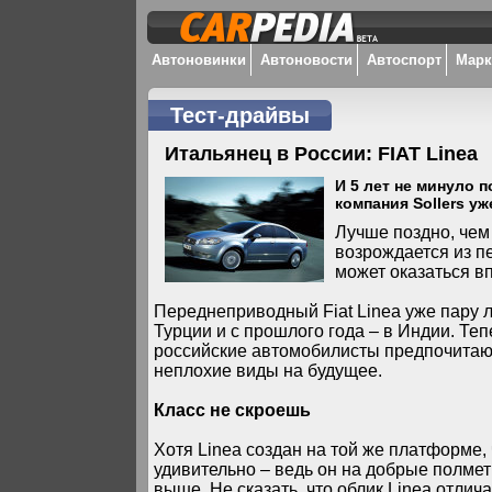
Автоновинки
Автоновости
Автоспорт
Мар
Тест-драйвы
Итальянец в России: FIAT Linea
И 5 лет не минуло 
компания Sollers у
Лучше поздно, чем
возрождается из п
может оказаться вп
Переднеприводный Fiat Linea уже пару л
Турции и с прошлого года – в Индии. Теп
российские автомобилисты предпочитают 
неплохие виды на будущее.
Класс не скроешь
Хотя Linea создан на той же платформе, 
удивительно – ведь он на добрые полме
выше. Не сказать, что облик Linea отлича