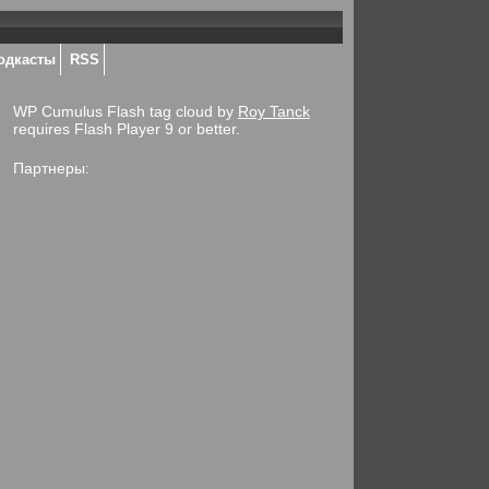
одкасты
RSS
WP Cumulus Flash tag cloud by
Roy Tanck
requires Flash Player 9 or better.
Партнеры: