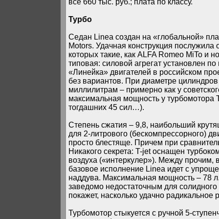
все 660 тыс. руб.; плата по классу.
Турбо
Седан Linea создан на «глобальной» пл
Motors. Удачная конструкция послужила
которых такие, как ALFA Romeo MiTo и н
типовая: силовой агрегат установлен по
«Линейка» двигателей в российском проек
без вариантов. При диаметре цилиндров
миллилитрам – примерно как у советског
максимальная мощность у турбомотора T-j
тогдашних 45 сил…).
Степень сжатия – 9,8, наибольший крутя
для 2-литрового (бескомпрессорного) двиг
просто блестяще. Причем при сравнител
Никакого секрета: T-jet оснащен турбо
воздуха («интеркулер»). Между прочим, 
базовое исполнение Linea идет с упроще
наддува. Максимальная мощность – 78 л.с
заведомо недостаточным для солидного с
покажет, насколько удачно радикальное 
Турбомотор стыкуется с ручной 5-ступен