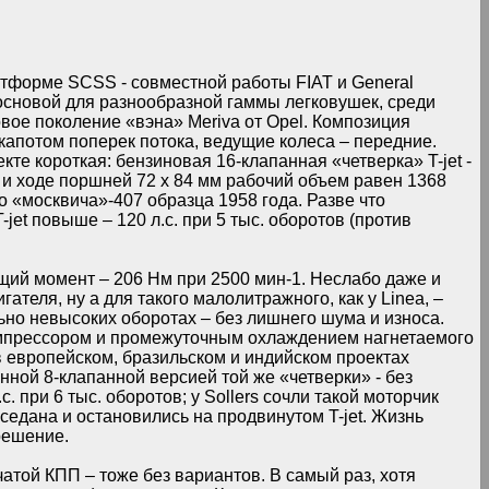
атформе SCSS - совместной работы FIAT и General
 основой для разнообразной гаммы легковушек, среди
овое поколение «вэна» Meriva от Opel. Композиция
 капотом поперек потока, ведущие колеса – передние.
те короткая: бензиновая 16-клапанная «четверка» T-jet -
 и ходе поршней 72 х 84 мм рабочий объем равен 1368
о «москвича»-407 образца 1958 года. Разве что
et повыше – 120 л.с. при 5 тыс. оборотов (против
щий момент – 206 Нм при 2500 мин-1. Неслабо даже и
ателя, ну а для такого малолитражного, как у Linea, –
ьно невысоких оборотах – без лишнего шума и износа.
компрессором и промежуточным охлаждением нагнетаемого
в европейском, бразильском и индийском проектах
нной 8-клапанной версией той же «четверки» - без
. при 6 тыс. оборотов; у Sollers сочли такой моторчик
едана и остановились на продвинутом T-jet. Жизнь
решение.
чатой КПП – тоже без вариантов. В самый раз, хотя