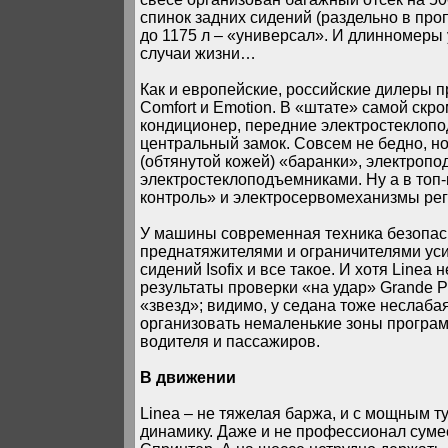
спинок задних сидений (раздельно в про
до 1175 л – «универсал». И длинномеры у
случаи жизни…
Как и европейские, российские дилеры п
Comfort и Emotion. В «штате» самой скр
кондиционер, передние электростеклопо
центральный замок. Совсем не бедно, но
(обтянутой кожей) «баранки», электроп
электростеклоподъемниками. Ну а в топ
контроль» и электросервомеханизмы рег
У машины современная техника безопасно
преднатяжителями и ограничителями уси
сидений Isofix и все такое. И хотя Line
результаты проверки «на удар» Grande Pu
«звезд»; видимо, у седана тоже неслаб
организовать немаленькие зоны програм
водителя и пассажиров.
В движении
Linea – не тяжелая баржа, и с мощным т
динамику. Даже и не профессионал сумеет