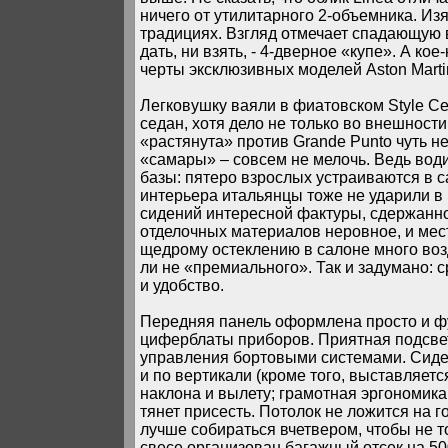
ничего от утилитарного 2-объемника. И
традициях. Взгляд отмечает спадающую 
дать, ни взять, - 4-дверное «купе». А к
черты эксклюзивных моделей Aston Marti
Легковушку ваяли в фиатовском Style C
седан, хотя дело не только во внешност
«растянута» против Grande Punto чуть не
«самары» – совсем не мелочь. Ведь вод
базы: пятеро взрослых устраиваются в 
интерьера итальянцы тоже не ударили в 
сидений интересной фактуры, сдержанно
отделочных материалов неровное, и мес
щедрому остеклению в салоне много возд
ли не «премиального». Так и задумано: 
и удобство.
Передняя панель оформлена просто и ф
циферблаты приборов. Приятная подсве
управления бортовыми системами. Сиден
и по вертикали (кроме того, выставляет
наклона и вылету; грамотная эргономика.
тянет присесть. Потолок не ложится на г
лучше собираться вчетвером, чтобы не т
свесе организован багажный отсек на 50