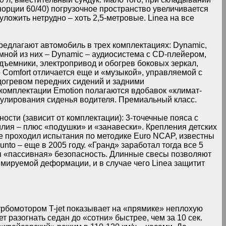
порции 60/40) погрузочное пространство увеличивается
ложить нетрудно – хоть 2,5-метровые. Linea на все
редлагают автомобиль в трех комплектациях: Dynamic,
омной из них – Dynamic – аудиосистема с CD-плейером,
дъемники, электропривод и обогрев боковых зеркал,
 Comfort отличается еще и «музыкой», управляемой с
одогревом передних сидений и задними
-комплектации Emotion полагаются вдобавок «климат-
улирования сиденья водителя. Премиальный класс.
сти (зависит от комплектации): 3-точечные пояса с
лия – плюс «подушки» и «занавески». Крепления детских
a не проходил испытания по методике Euro NCAP, известны
nto – еще в 2005 году. «Гранд» заработал тогда все 5
ая «пассивная» безопасность. Длинные свесы позволяют
мируемой деформации, и в случае чего Linea защитит
урбомотором T-jet показывает на «прямике» неплохую
 разогнать седан до «сотни» быстрее, чем за 10 сек.