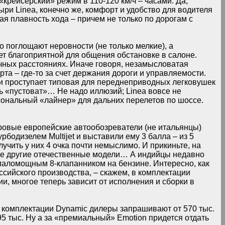
«крейсерский» режим в 110-120 км/ч – часами. Да,
ыри Linea, конечно же, комфорт и удобство для водителя
я плавность хода – причем не только по дорогам с
 поглощают неровности (не только мелкие), а
т благоприятной для общения обстановке в салоне.
очных расстояниях. Иначе говоря, незамысловатая
рта – где-то за счет держания дороги и управляемости.
и проступает типовая для переднеприводных легковушек
ь «пустоват»… Не надо иллюзий; Linea вовсе не
ональный «лайнер» для дальних перелетов по шоссе.
уровые европейские автообозреватели (не итальянцы)
рбодизелем Multijet и выставили ему 3 балла – из 5
учить у них 4 очка почти немыслимо. И прикиньте, на
рые другие отечественные модели… А индийцы недавно
 маломощным 8-клапанником на бензине. Интересно, как
ссийского производства, – скажем, в комплектации
ии, многое теперь зависит от исполнения и сборки в
ой комплектации Dynamic дилеры запрашивают от 570 тыс.
 595 тыс. Ну а за «премиальный» Emotion придется отдать