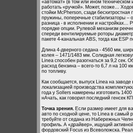
«автомат» (в том или ином техническом 
работать «ручкой». Может, позже… Ходова
стойки McPherson, сзади бесхитростная
пружины, поперечные стабилизаторы – о
разница - в исполнении и настройках… 
порядке опции. Рулевой механизм реечны
спереди вентилируемые роторы диаметр
пакете 4-канальная ABS, тогда как ESP п
Длина 4-дверного седана - 4560 мм, шири
колея – 1471/1483 мм. Солидная легковуш
Linea способен разогнаться за 9,2 сек. 
расход бензина – всего-то 6,7 л на 100 
по топливу.
Как сообщается, выпуск Linea на завод
локализацией производства комплектующи
года у Sollers намерены изготовить 1400 
нАчать, как говорил последний генсек 
Точка зрения.
Если размер имеет для ва
авто по сходной цене, то Linea в самый 
требуйте от седана из Набережных Челно
профиль. А «драйвер», ищущий активной
фордовский Focus из Всеволожска. Реал