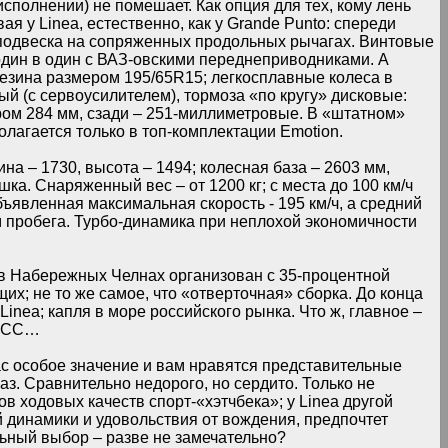
исполнении) не помешает. Как опция для тех, кому лень
я у Linea, естественно, как у Grande Punto: спереди
 подвеска на сопряженных продольных рычагах. Винтовые
дин в один с ВАЗ-овскими переднеприводниками. А
Резина размером 195/65R15; легкосплавные колеса в
й (с сервоусилителем), тормоза «по кругу» дисковые:
ом 284 мм, сзади – 251-миллиметровые. В «штатном»
олагается только в топ-комплектации Emotion.
на – 1730, высота – 1494; колесная база – 2603 мм,
ка. Снаряженный вес – от 1200 кг; с места до 100 км/ч
Объявленная максимальная скорость - 195 км/ч, а средний
км пробега. Турбо-динамика при неплохой экономичности
е в Набережных Челнах организован с 35-процентной
х; не то же самое, что «отверточная» сборка. До конца
Linea; капля в море российского рынка. Что ж, главное –
КПСС…
с особое значение и вам нравятся представительные
раз. Сравнительно недорого, но сердито. Только не
в ходовых качеств спорт-«хэтчбека»; у Linea другой
 динамики и удовольствия от вождения, предпочтет
ьный выбор – разве не замечательно?