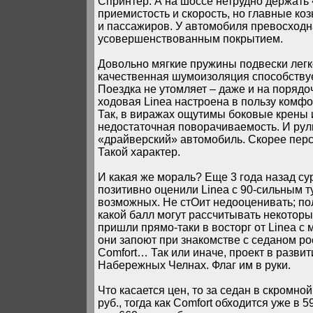
Спринтер. А на шоссе нетрудно держать 
приемистость и скорость, но главные коз
и пассажиров. У автомобиля превосходна
усовершенствованным покрытием.
Довольно мягкие пружины подвески легко
качественная шумоизоляция способствуе
Поездка не утомляет – даже и на поряд
ходовая Linea настроена в пользу комфо
Так, в виражах ощутимы боковые крены 
недостаточная поворачиваемость. И рул
«драйверский» автомобиль. Скорее перс
Такой характер.
И какая же мораль? Еще 3 года назад с
позитивно оценили Linea с 90-сильным ту
возможных. Не стОит недооценивать; пол
какой балл могут рассчитывать некото
пришли прямо-таки в восторг от Linea с
они запоют при знакомстве с седаном ро
Comfort… Так или иначе, проект в развит
Набережных Челнах. Флаг им в руки.
Что касается цен, то за седан в скромн
руб., тогда как Comfort обходится уже в