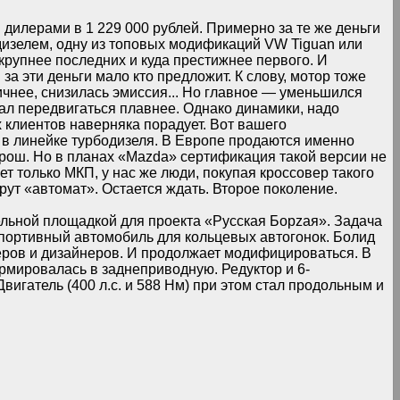
 дилерами в 1 229 000 рублей. Примерно за те же деньги
дизелем, одну из топовых модификаций VW Tiguan или
крупнее последних и куда престижнее первого. И
за эти деньги мало кто предложит. К слову, мотор тоже
ичнее, снизилась эмиссия... Но главное — уменьшился
ал передвигаться плавнее. Однако динамики, надо
х клиентов наверняка порадует. Вот вашего
в линейке турбодизеля. В Европе продаются именно
орош. Но в планах «Mazda» сертификация такой версии не
ает только МКП, у нас же люди, покупая кроссовер такого
рут «автомат». Остается ждать. Второе поколение.
ельной площадкой для проекта «Русская Борzая». Задача
портивный автомобиль для кольцевых автогонок. Болид
еров и дизайнеров. И продолжает модифицироваться. В
мировалась в заднеприводную. Редуктор и 6-
вигатель (400 л.с. и 588 Нм) при этом стал продольным и