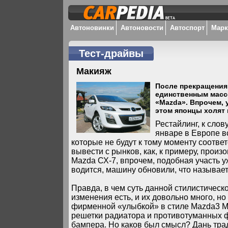
Автоновинки
Автоновости
Автоспорт
Мар
Тест-драйвы
Макияж
После прекращения 
единственным масс
«Mazda». Впрочем, 
этом японцы холят 
Рестайлинг, к сло
январе в Европе вс
которые не будут к тому моменту соотве
вывести с рынков, как, к примеру, произ
Mazda СХ-7, впрочем, подобная участь уже
водится, машину обновили, что называет
Правда, в чем суть данной стилистическо
изменения есть, и их довольно много, н
фирменной «улыбкой» в стиле Mazda3 M
решетки радиатора и противотуманных ф
бампера. Но каков был смысл? Дань тра