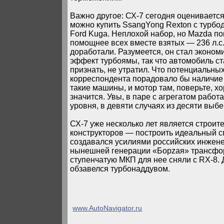
Важно другое: СХ-7 сегодня оценивается
можно купить SsangYong Rexton с турбо
Ford Kuga. Неплохой набор, но Mazda по
помощнее всех вместе взятых — 236 л.с. 
доработали. Разумеется, он стал эконом
эффект турбоямы, так что автомобиль ст
признать, не утратил. Что потенциальны
корреспондента порадовало бы наличие 
такие машины, и мотор там, поверьте, х
значится. Увы, в паре с агрегатом работ
уровня, в девяти случаях из десяти выбе
СХ-7 уже несколько лет является строит
конструкторов — построить идеальный с
создавался усилиями российских инжен
нынешней генерации «Борzая» трансфор
ступенчатую МКП для нее сняли с RX-8. Д
обзавелся турбонаддувом.
www.AutoNavigator.ru