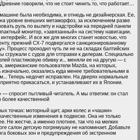
 Древние говорили, что не стоит чинить то, что работает…
 машине была необходима, и отнюдь не дизайнерская. Ее,
— на уровне внешних метаморфоз, за исключением разве
овать руль по вылету и надстройки на передней панели
компактный монитор, «завязанный» на систему навигации,
интерфейс. И все же для многих станет новостью, что
иенту, прежний СХ-7 подвергался санкционированному
». Процесс проходил чуть ли не на складах балтийских
ы сгружали с судов для отправки к дилерам. Специально
ей пластиковую обивку и... меняли ее на другую — с
а, американские пользователи Mazda, на которых,
ь изначально, оказались куда менее требовательными в
им... Теперь недочет исправлен. На дверях нормальные
 приятно прикасаться, и устанавливают их в Японии.
» — спросит пытливый читатель. А мы ответим: он стал
ю более качественной
ых точках: моторный щит, арки колес и «чашки»
качественные изменения в подвеске. Она не только
ее. Не жестче, а именно плотнее, так что на мелких
оге салон детскую погремушку не напоминает. Добавьте
га боковых зон и предупреждения об экстренном