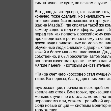
симпатично, не хуже, во всяком случае...
Вот доводка интерьера, как выяснилось,
конечно, тоже сделали, но значимость 
что появившейся возможности отрегулир
(как на Mazda3), где спрятан такой же 
камеру заднего вида и информационный 
перед тем как попасть к российскому кл
производителем региональному «тюнингу
доков, куда привезенные по морю машин
обученные люди снимали с дверных панел
кожей и более мягкими пластиками. Да-д
собственно, и был рассчитан автомобил
вопросах качества отделки, не чета наш
мягкие панели, к которым действительно
«Так за счет чего кроссовер стал лучше?
тише. Во-первых, благодаря применени
шумоизоляции, причем во всех проблемн
крепления стоек. Во-вторых, произошли 
меньше стучит, но и стала заметно плотн
неровностях или, скажем, гравийной дор
сюда новые опции — системы мониторин
торможении...