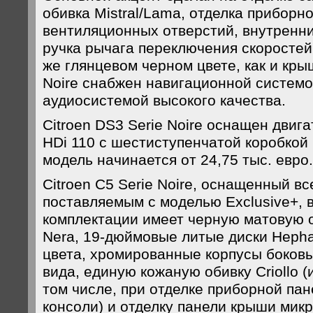
обивка Mistral/Lama, отделка приборно
вентиляционных отверстий, внутренни
ручка рычага переключения скоростей
же глянцевом черном цвете, как и крыш
Noire снабжен навигационной системо
аудиосистемой высокого качества.
Citroеn DS3 Sеrie Noire оснащен двиг
HDi 110 с шестиступенчатой коробкой 
модель начинается от 24,75 тыс. евро.
Citroеn C5 Sеrie Noire, оснащенный в
поставляемым с моделью Exclusive+, 
комплектации имеет черную матовую о
Nera, 19-дюймовые литые диски Hepha
цвета, хромированные корпусы боковы
вида, единую кожаную обивку Criollo 
том числе, при отделке приборной па
консоли) и отделку панели крыши мик