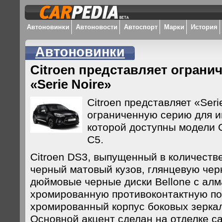
Автоновинки
Автоновости
Автоспорт
Марки
История
Автоновинки
Citroen представляет ограни
«Serie Noire»
Citroеn представляет «Seri
ограниченную серию для и
которой доступны модели C
C5.
Citroеn DS3, выпущенный в количестве
черный матовый кузов, глянцевую чер
дюймовые черные диски Bellone с ал
хромированную противоконтактную по
хромированный корпус боковых зеркал
Основной акцент сделан на отделке с