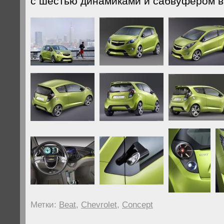
с шестью динамиками и сабвуфером в
Метки:
Beat
,
Chevrolet
,
Concept