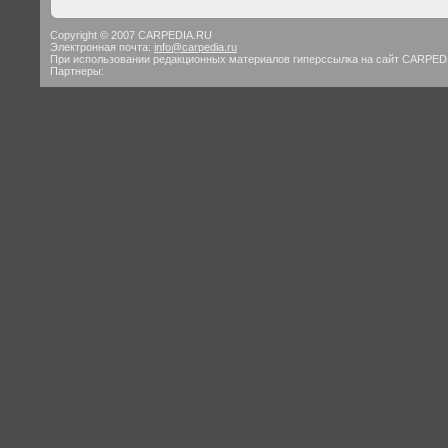
Copyright © 2007 CARPEDIA.RU
Электронная почта:
info@carpedia.ru
При использовании редакционных материалов гиперссылка на сайт CARPED
Партнеры: