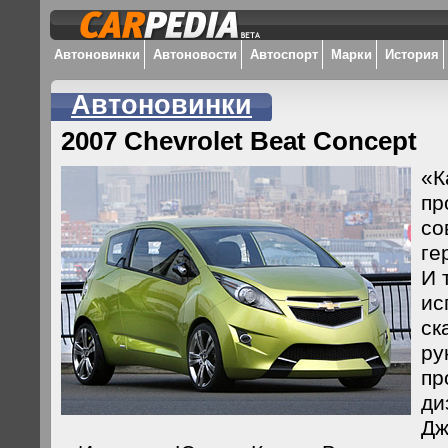
Автоновинки
Автоновости
Автоспорт
Марки
История
Автоновинки
2007 Chevrolet Beat Concept
«К
пр
со
ге
И 
ис
ск
ру
пр
ди
Дж