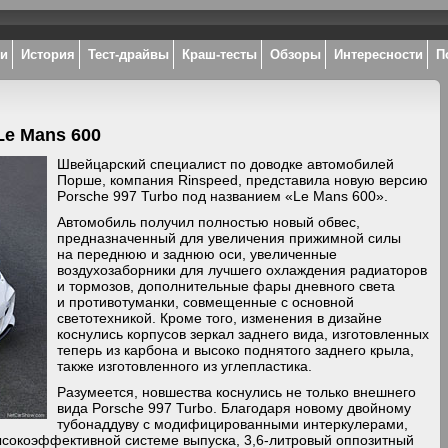
ки
История
Тест-драйвы
Краш-тесты
Обзоры
Интересности
П
Le Mans 600
Швейцарский специалист по доводке автомобилей
Порше, компания Rinspeed, представила новую версию
Porsche 997 Turbo под названием «Le Mans 600».
Автомобиль получил полностью новый обвес,
предназначенный для увеличения прижимной силы
на переднюю и заднюю оси, увеличенные
воздухозаборники для лучшего охлаждения радиаторов
и тормозов, дополнительные фары дневного света
и противотуманки, совмещенные с основной
светотехникой. Кроме того, изменения в дизайне
коснулись корпусов зеркал заднего вида, изготовленных
теперь из карбона и высоко поднятого заднего крыла,
также изготовленного из углепластика.
Разумеется, новшества коснулись не только внешнего
вида Porsche 997 Turbo. Благодаря новому двойному
тубонаддуву с модифицированными интеркулерами,
сокоэффективной системе выпуска, 3,6-литровый оппозитный