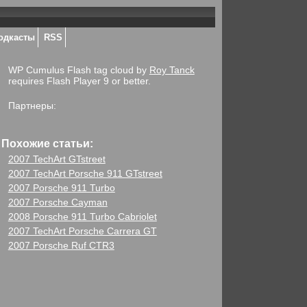
одкасты
RSS
WP Cumulus Flash tag cloud by
Roy Tanck
requires Flash Player 9 or better.
Партнеры:
Похожие статьи:
2007 TechArt GTstreet
2007 TechArt Porsche 911 GTstreet
2007 Porsche 911 Turbo
2007 Porsche Cayman
2008 Porsche 911 Turbo Cabriolet
2007 TechArt Porsche Carrera GT
2007 Porsche Ruf CTR3