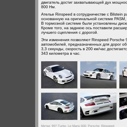
двигатель достиг захватывающей дух мощнос
800 Нм.
Ателье Rinspeed в сотрудничестве с Bilstein
основанную на оригинальной системе PASM, 
В тормозной системе были установлены диск
Кроме того, на заднюю ось поставили расши
лучшего сцепления с дорогой.
Эти изменения позволяют Rinspeed Porsche 
автомобилей, предназначенных для дорог общ
3,3 секунды, скорость в 200 км/час достигает
343 километра в час.
Метки:
997-Turbo
,
Le-Mans-600
,
Porsche
,
Rinspeed