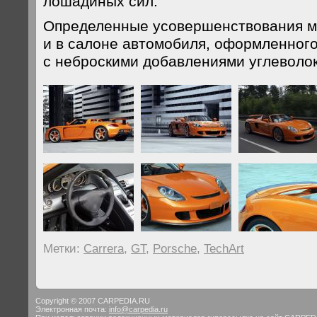
лошадиных сил.
Определенные усовершенствования м
и в салоне автомобиля, оформленного
с неброскими добавлениями углеволо
Метки:
Carrera
,
GT
,
Porsche
,
TechArt
Copyright © 2007 CARPEDIA.RU
Электронная почта:
info@carpedia.ru