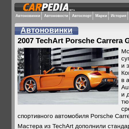
Автоновинки
Автоновости
Автоспорт
Марки
История
Автоновинки
2007 TechArt Porsche Carrera 
Мо
су
и 
Ко
в 
Au
и 
тю
ср
спортивного автомобиля Porsche Carre
Мастера из TechArt дополнили станда