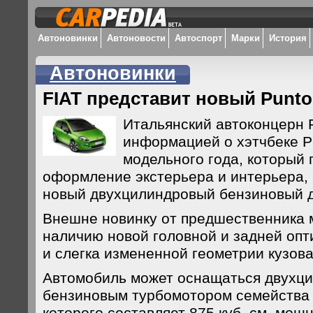
Автоновинки
Автоновости
Автоспорт
Марки
История
Автоновинки
FIAT представит новый Punt
Итальянский автоконцерн 
информацией о хэтчбеке P
модельного года, который
оформление экстерьера и интерьера,
новый двухцилиндровый бензиновый 
Внешне новинку от предшественника 
наличию новой головной и задней опт
и слегка измененной геометрии кузова
Автомобиль может оснащаться двухц
бензиновым турбомотором семейства 