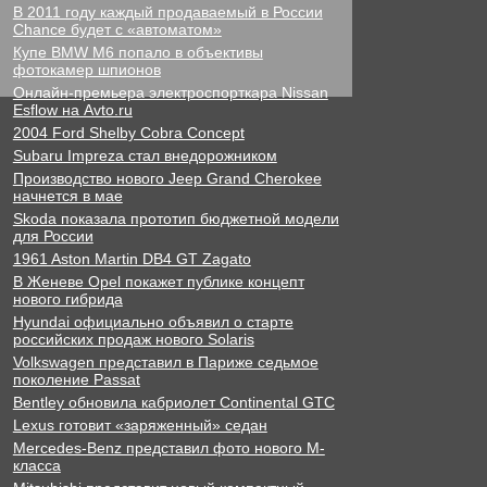
В 2011 году каждый продаваемый в России
Chance будет с «автоматом»
Купе BMW M6 попало в объективы
фотокамер шпионов
Онлайн-премьера электроспорткара Nissan
Esflow на Avto.ru
2004 Ford Shelby Cobra Concept
Subaru Impreza стал внедорожником
Производство нового Jeep Grand Cherokee
начнется в мае
Skoda показала прототип бюджетной модели
для России
1961 Aston Martin DB4 GT Zagato
В Женеве Opel покажет публике концепт
нового гибрида
Hyundai официально объявил о старте
российских продаж нового Solaris
Volkswagen представил в Париже седьмое
поколение Passat
Bentley обновила кабриолет Continental GTC
Lexus готовит «заряженный» седан
Mercedes-Benz представил фото нового M-
класса