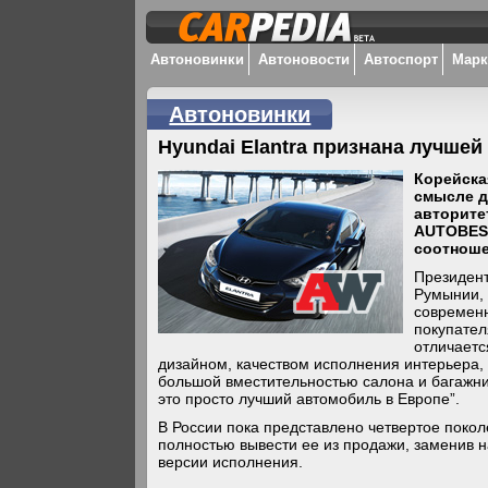
Автоновинки
Автоновости
Автоспорт
Мар
Автоновинки
Hyundai Elantra признана лучше
Корейска
смысле д
авторите
AUTOBEST
соотноше
Президент
Румынии, 
современ
покупател
отличаетс
дизайном, качеством исполнения интерьера,
большой вместительностью салона и багажни
это просто лучший автомобиль в Европе”.
В России пока представлено четвертое поколе
полностью вывести ее из продажи, заменив н
версии исполнения.