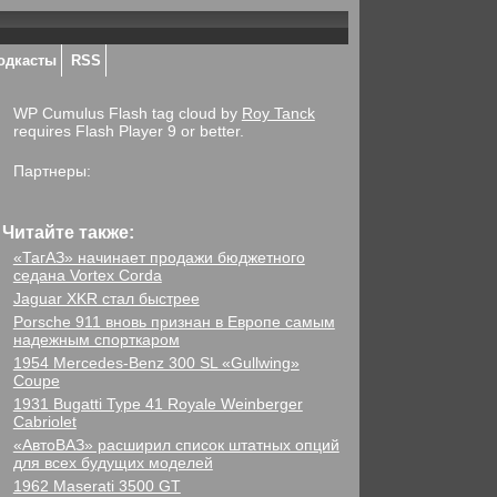
одкасты
RSS
WP Cumulus Flash tag cloud by
Roy Tanck
requires Flash Player 9 or better.
Партнеры:
Читайте также:
«ТагАЗ» начинает продажи бюджетного
седана Vortex Corda
Jaguar XKR стал быстрее
Porsche 911 вновь признан в Европе самым
надежным спорткаром
1954 Mercedes-Benz 300 SL «Gullwing»
Coupe
1931 Bugatti Type 41 Royale Weinberger
Cabriolet
«АвтоВАЗ» расширил список штатных опций
для всех будущих моделей
1962 Maserati 3500 GT