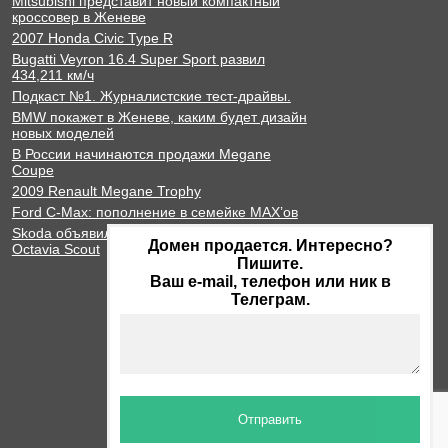
Mitsubishi представит новый компактный
кроссовер в Женеве
2007 Honda Civic Type R
Bugatti Veyron 16.4 Super Sport развил
434,211 км/ч
Подкаст №1. Журналистские тест-драйвы.
BMW покажет в Женеве, каким будет дизайн
новых моделей
В России начинаются продажи Megane
Coupe
2009 Renault Megane Trophy
Ford C-Max: пополнение в семейке MAX’ов
Skoda объявила цены на Octavia RS и
Домен продается. Интересно?
Octavia Scout
Пишите.
Ваш e-mail, телефон или ник в
Телеграм.
Отправить