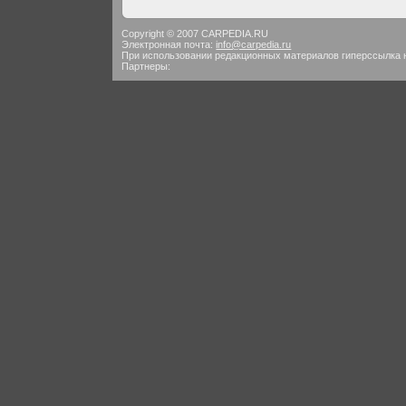
Copyright © 2007 CARPEDIA.RU
Электронная почта:
info@carpedia.ru
При использовании редакционных материалов гиперссылка 
Партнеры: