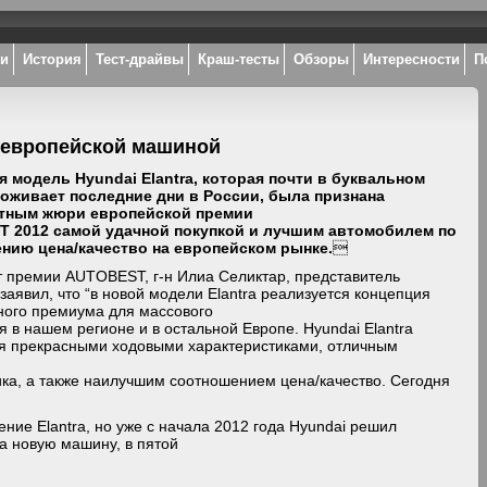
ки
История
Тест-драйвы
Краш-тесты
Обзоры
Интересности
П
й европейской машиной
я модель Hyundai Elantra, которая почти в буквальном
оживает последние дни в России, была признана
тным жюри европейской премии
 2012 самой удачной покупкой и лучшим автомобилем по
нию цена/качество на европейском рынке.

 премии AUTOBEST, г-н Илиа Селиктар, представитель
заявил, что “в новой модели Elantra реализуется концепция
ного премиума для массового
я в нашем регионе и в остальной Европе. Hyundai Elantra
я прекрасными ходовыми характеристиками, отличным
ка, а также наилучшим соотношением цена/качество. Сегодня
ние Elantra, но уже с начала 2012 года Hyundai решил
а новую машину, в пятой