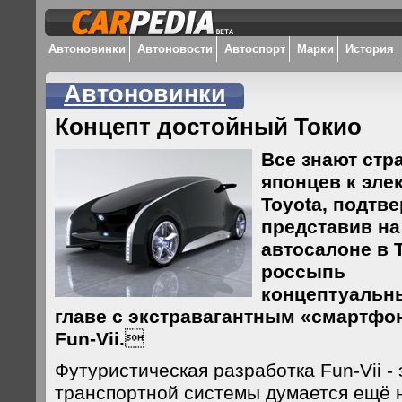
Автоновинки
Автоновости
Автоспорт
Марки
История
Автоновинки
Концепт достойный Токио
Все знают стр
японцев к эле
Toyota, подтв
представив н
автосалоне в 
россыпь
концептуальны
главе с экстравагантным «смартфон
Fun-Vii.

Футуристическая разработка Fun-Vii -
транспортной системы думается ещё н