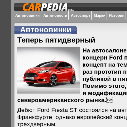
Автоновинки
Автоновости
Автоспорт
Марки
История
Автоновинки
Теперь пятидверный
На автосалоне
концерн Ford 
концепт на тем
раз прототип 
публикой в пя
Помимо этого,
и модификаци
североамериканского рынка.

Дебют Ford Fiesta ST состоялся на ав
Франкфурте, однако европейский кон
трехдверным.