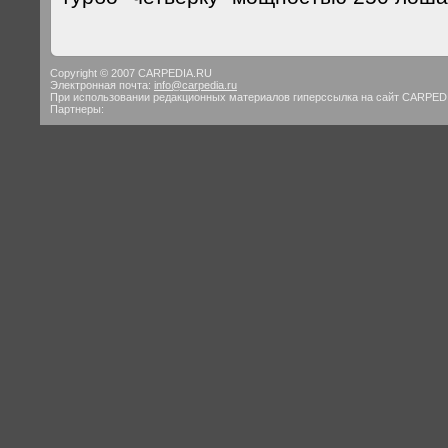
Copyright © 2007 CARPEDIA.RU
Электронная почта:
info@carpedia.ru
При использовании редакционных материалов гиперссылка на сайт CARPED
Партнеры: